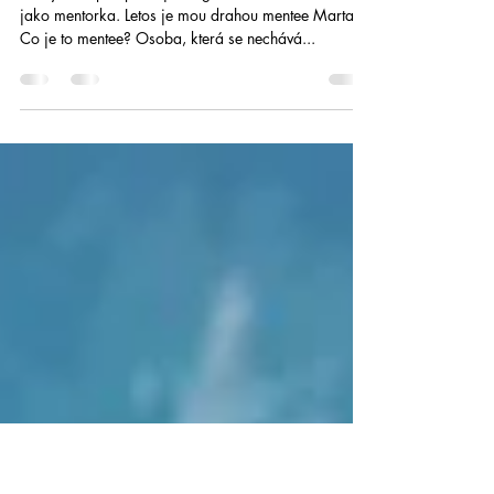
7 zlatých tipů pro kvetoucí
podnikání
Druhý rok spolupracuji s organizací Minerva21
jako mentorka. Letos je mou drahou mentee Marta.
Co je to mentee? Osoba, která se nechává...