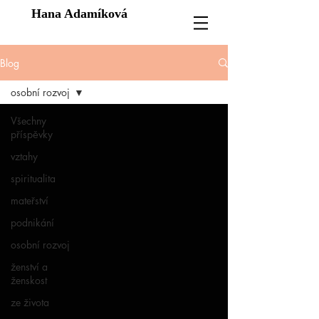
Hana Adamíková
Blog
osobní rozvoj
Všechny
příspěvky
vztahy
spiritualita
mateřství
podnikání
osobní rozvoj
ženství a
ženskost
ze života