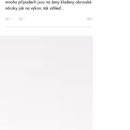
Dnešní doba je uspěchaná, dynamická a hektická. V
mnoha případech jsou na ženy kladeny obrovské
nároky jak na výkon, tak vzhled...