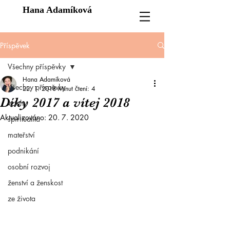
Hana Adamíková
Příspěvek
Všechny příspěvky
Hana Adamíková
Všechny příspěvky
22. 1. 2018
Minut čtení: 4
Díky 2017 a vítej 2018
vztahy
Aktualizováno:
20. 7. 2020
spiritualita
mateřství
podnikání
osobní rozvoj
ženství a ženskost
ze života