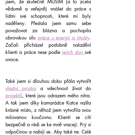
jsem, že skutečně MUSÍM (a to zcela 
vědomě a veřejně) vnášet do práce s 
lidmi své schopnosti, které mi byly 
naděleny. Přestala jsem samu sebe 
považovat za blázna a pochopila 
obrovskou sílu 
práce s energií a rituály
. 
Začali přicházet podobně naladění 
klienti a práce nese podle 
jejich slov
své 
ovoce. 
Také jsem si dlouhou dobu přála vytvořit 
vlastní prostor
 a vdechnout život do 
projektů
, které jsou odrazem mého nitra. 
A tak jsem díky kamarádce Katce našla 
krásné místo, z něhož jsem vytvořila svou 
milovanou koučovnu. Klienti se cítí 
bezpečně a rádi se ke mně vracejí. Prý si 
odpočinou a nabijí se. Aby také ne. Celé 