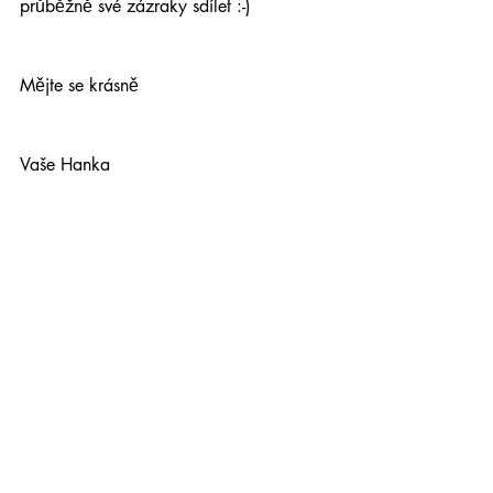
průběžně své zázraky sdílet :-)
Mějte se krásně
Vaše Hanka