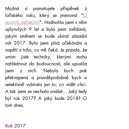
Možná si pamatujete příspěvek z 
loňského roku, který se jmenoval "
O 
nových začátcích
". Hodnotila jsem v něm 
uplynulých 9 let a byla jsem zvědavá, 
jakým směrem se bude ubírat zásadní 
rok 2017. Byla jsem plná očekávání a 
napětí z toho, co mě čeká. Je pravda, že 
umím jisté techniky, kterými mohu 
nahlédnout do budoucnosti, ale upustila 
jsem z nich. Nebyla bych pak 
překvapená a pravděpodobně bych si 
selektivně vybírala jen to, co vidět chci. 
A tak jsem se nechala unášet... Jaký tedy 
byl rok 2017? A jaký bude 2018? O 
tom dnes. 
Rok 2017