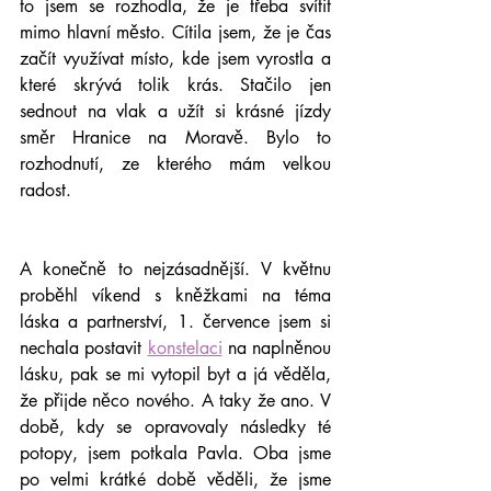
to jsem se rozhodla, že je třeba svítit 
mimo hlavní město. Cítila jsem, že je čas 
začít využívat místo, kde jsem vyrostla a 
které skrývá tolik krás. Stačilo jen 
sednout na vlak a užít si krásné jízdy 
směr Hranice na Moravě. Bylo to 
rozhodnutí, ze kterého mám velkou 
radost. 
A konečně to nejzásadnější. V květnu 
proběhl víkend s kněžkami na téma 
láska a partnerství, 1. července jsem si 
nechala postavit 
konstelaci
 na naplněnou 
lásku, pak se mi vytopil byt a já věděla, 
že přijde něco nového. A taky že ano. V 
době, kdy se opravovaly následky té 
potopy, jsem potkala Pavla. Oba jsme 
po velmi krátké době věděli, že jsme 