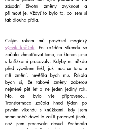
zásadní životní změny zvyknout a 
přijmout je. Vždyť to bylo to, co jsem si 
tak dlouho přála. 
Celým rokem mě provázel magický 
výcvik kněžek
. Po každém víkendu se 
začalo zhmotňovat téma, na kterém jsme 
s kněžkami pracovaly. Kdyby mi někdo 
před výcvikem řekl, jak moc se toho u 
mě změní, nevěřila bych mu. Říkala 
bych si, že takové změny zaberou 
nejméně pět let a ne jeden jediný rok. 
No, asi bylo vše připraveno... 
Transformace začala hned týden po 
prvním víkendu s kněžkami, kdy jsem 
sama sobě dovolila začít pracovat jinak, 
než jsem pracovala dosud. Pochopila 