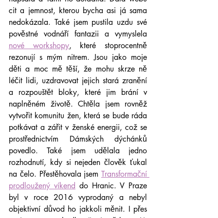
cit a jemnost, kterou bycha asi já sama 
nedokázala. Také jsem pustila uzdu své 
pověstné vodnáří fantazii a vymyslela 
nové workshopy
, které stoprocentně 
rezonují s mým nitrem. Jsou jako moje 
děti a moc mě těší, že mohu skrze ně 
léčit lidi, uzdravovat jejich stará zranění 
a rozpouštět bloky, které jim brání v 
naplněném životě. Chtěla jsem rovněž 
vytvořit komunitu žen, která se bude ráda 
potkávat a zářit v ženské energii, což se 
prostřednictvím Dámských dýchánků 
povedlo. Také jsem udělala jedno 
rozhodnutí, kdy si nejeden člověk ťukal 
na čelo. Přestěhovala jsem 
Transformační 
prodloužený víkend
 do Hranic. V Praze 
byl v roce 2016 vyprodaný a nebyl 
objektivní důvod ho jakkoli měnit. I přes 