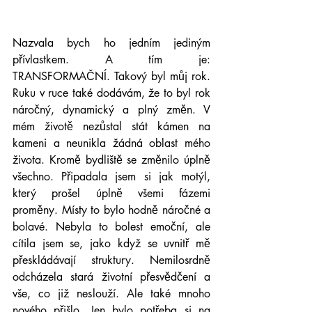
Nazvala bych ho jedním jediným 
přívlastkem. A tím je: 
TRANSFORMAČNÍ. Takový byl můj rok. 
Ruku v ruce také dodávám, že to byl rok 
náročný, dynamický a plný změn. V 
mém životě nezůstal stát kámen na 
kameni a neunikla žádná oblast mého 
života. Kromě bydliště se změnilo úplně 
všechno. Připadala jsem si jak motýl, 
který prošel úplně všemi fázemi 
proměny. Místy to bylo hodně náročné a 
bolavé. Nebyla to bolest emoční, ale 
cítila jsem se, jako když se uvnitř mě 
přeskládávají struktury. Nemilosrdně 
odcházela stará životní přesvědčení a 
vše, co již neslouží. Ale také mnoho 
nového přišlo. Jen bylo potřeba si na 