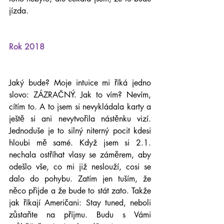
jízda.
Rok 2018
Jaký bude? Moje intuice mi říká jedno 
slovo: ZÁZRAČNÝ. Jak to vím? Nevím, 
cítím to. A to jsem si nevykládala karty a 
ještě si ani nevytvořila nástěnku vizí. 
Jednoduše je to silný niterný pocit kdesi 
hloubi mě samé. Když jsem si 2.1. 
nechala ostříhat vlasy se záměrem, aby 
odešlo vše, co mi již neslouží, cosi se 
dalo do pohybu. Zatím jen tuším, že 
něco přijde a že bude to stát zato. Takže 
jak říkají Američani: Stay tuned, neboli 
zůstaňte na příjmu. Budu s Vámi 