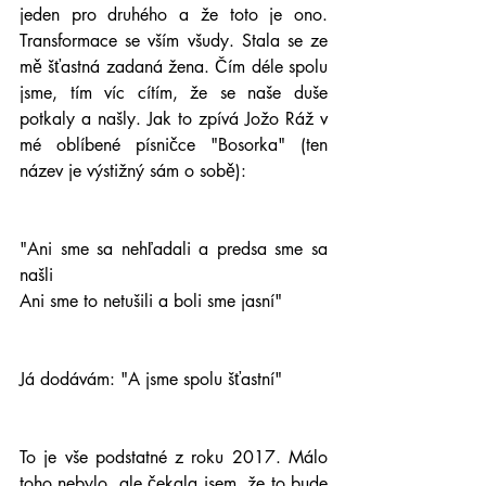
jeden pro druhého a že toto je ono. 
Transformace se vším všudy. Stala se ze 
mě šťastná zadaná žena. Čím déle spolu 
jsme, tím víc cítím, že se naše duše 
potkaly a našly. Jak to zpívá Jožo Ráž v 
mé oblíbené písničce "Bosorka" (ten 
název je výstižný sám o sobě): 
"Ani sme sa nehľadali a predsa sme sa 
našli
Ani sme to netušili a boli sme jasní"
Já dodávám: "A jsme spolu šťastní"
To je vše podstatné z roku 2017. Málo 
toho nebylo, ale čekala jsem, že to bude 