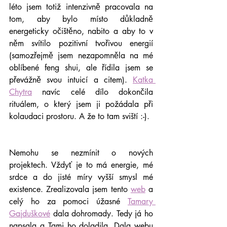
léto jsem totiž intenzivně pracovala na 
tom, aby bylo místo důkladně 
energeticky očištěno, nabito a aby to v 
něm svítilo pozitivní tvořivou energií 
(samozřejmě jsem nezapomněla na mé 
oblíbené feng shui, ale řídila jsem se 
převážně svou intuicí a citem). 
Katka 
Chytra
 navíc celé dílo dokončila 
rituálem, o který jsem ji požádala při 
kolaudaci prostoru. A že to tam sviští :-).
Nemohu se nezmínit o nových 
projektech. Vždyť je to má energie, mé 
srdce a do jisté míry vyšší smysl mé 
existence. Zrealizovala jsem tento 
web
 a 
celý ho za pomoci úžasné 
Tamary 
Gajduškové
 dala dohromady. Tedy já ho 
napsala a Tami ho doladila. Dala webu 