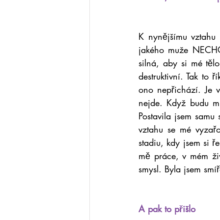
K nynějšímu vztahu 
jakého muže NECHCI.
silná, aby si mé tě
destruktivní. Tak to 
ono nepřichází. Je ve
nejde. Když budu mlu
Postavila jsem samu s
vztahu se mé vyzařo
stadiu, kdy jsem si ř
mě práce, v mém živ
smysl. Byla jsem smí
A pak to přišlo