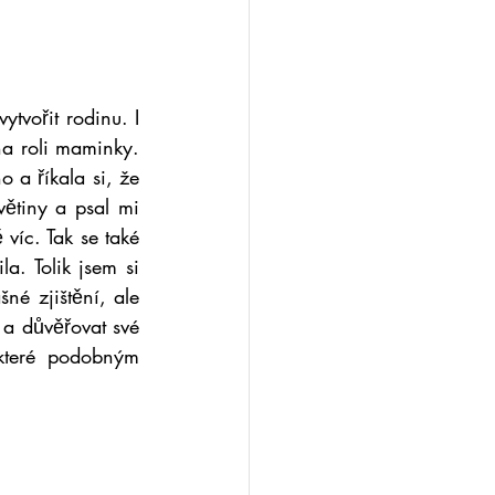
tvořit rodinu. I 
a roli maminky. 
 a říkala si, že 
větiny a psal mi 
íc. Tak se také 
a. Tolik jsem si 
né zjištění, ale 
a důvěřovat své 
 které podobným 