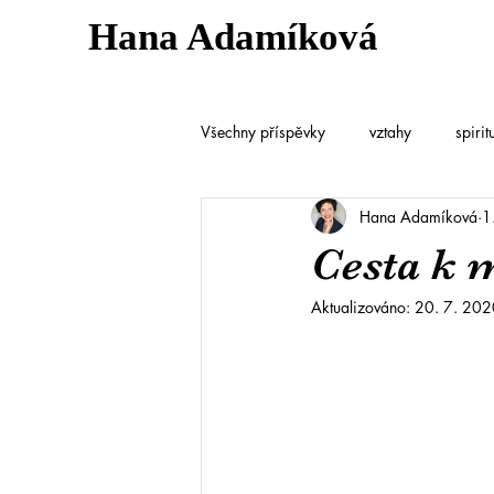
Hana Adamíková
Všechny příspěvky
vztahy
spirit
Hana Adamíková
1
Cesta k 
Aktualizováno:
20. 7. 202