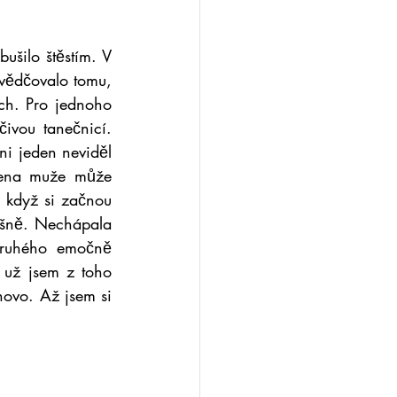
šilo štěstím. V 
vědčovalo tomu, 
ch. Pro jednoho 
vou tanečnicí. 
i jeden neviděl 
žena muže může 
 když si začnou 
ašně. Nechápala 
ruhého emočně 
 už jsem z toho 
ovo. Až jsem si 