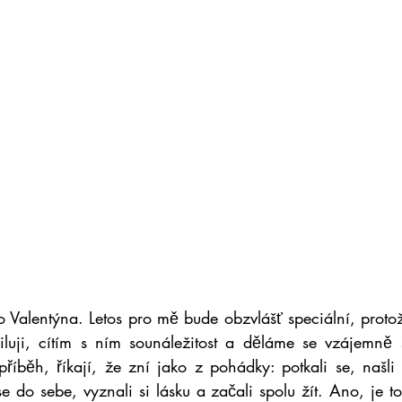
ho Valentýna. Letos pro mě bude obzvlášť speciální, protož
luji, cítím s ním sounáležitost a děláme se vzájemně š
říběh, říkají, že zní jako z pohádky: potkali se, našli
se do sebe, vyznali si lásku a začali spolu žít. Ano, je 