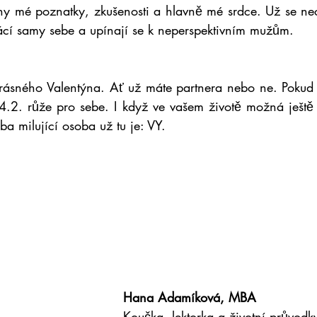
y mé poznatky, zkušenosti a hlavně mé srdce. Už se nech
trácí samy sebe a upínají se k neperspektivním mužům.
rásného Valentýna. Ať už máte partnera nebo ne. Pokud 
4.2. růže pro sebe. I když ve vašem životě možná ještě 
ba milující osoba už tu je: VY.
Hana Adamíková, MBA
Koučka, lektorka a životní průvodk