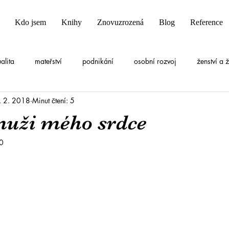
Kdo jsem
Knihy
Znovuzrozená
Blog
Reference
ualita
mateřství
podnikání
osobní rozvoj
ženství a 
. 2. 2018
Minut čtení: 5
muži mého srdce
0