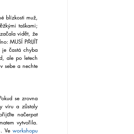
é blízkosti muž, 
ěžkými taškami; 
začala vidět, že 
no: MUSÍ PŘIJÍT 
je častá chyba 
, ale po letech 
v sebe a nechte 
okud se zrovna 
y víru a zůstaly 
ijďte načerpat 
matem vytvořila. 
h. Ve 
workshopu