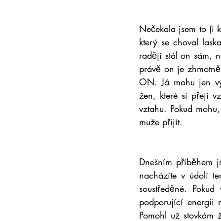
Nečekala jsem to (i k
který se choval lask
raději stál on sám, n
právě on je zhmotněn
ON. Já mohu jen vyz
žen, které si přejí 
vztahu. Pokud mohu, 
muže přijít.
Dnešním příběhem js
nacházíte v údolí tem
soustředěné. Pokud 
podporující energii 
Pomohl už stovkám ž