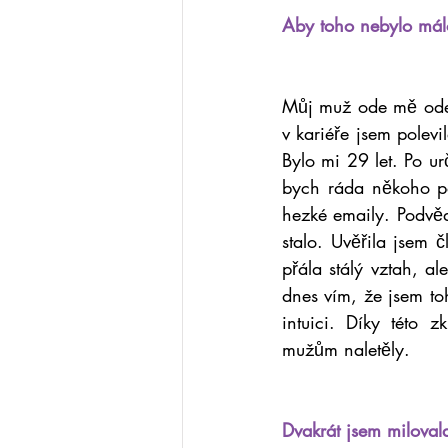
Aby toho nebylo mál
Můj muž ode mě odešel
v kariéře jsem polev
Bylo mi 29 let. Po ur
bych ráda někoho potk
hezké emaily. Podvěd
stalo. Uvěřila jsem č
přála stálý vztah, al
dnes vím, že jsem to
intuici. Díky této z
mužům naletěly.
Dvakrát jsem miloval