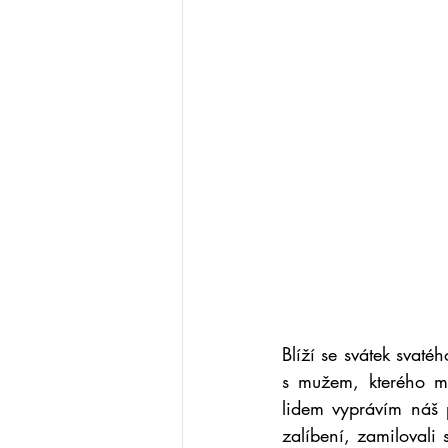
Blíží se svátek svaté
s mužem, kterého mi
lidem vyprávím náš p
zalíbení, zamilovali 