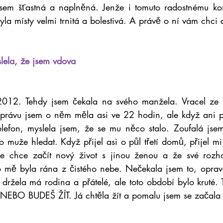
jsem šťastná a naplněná. Jenže i tomuto radostnému kon
yla místy velmi trnitá a bolestivá. A právě o ní vám chci 
lela, že jsem vdova
2012. Tehdy jsem čekala na svého manžela. Vracel ze sl
zprávu jsem o něm měla asi ve 22 hodin, ale když ani p
lefon, myslela jsem, že se mu něco stalo. Zoufalá jsem
o muže hledat. Když přijel asi o půl třetí domů, přijel mi
e chce začít nový život s jinou ženou a že své rozho
o mě byla rána z čistého nebe. Nečekala jsem to, opravd
 držela má rodina a přátelé, ale toto období bylo kruté. 
EBO BUDEŠ ŽÍT. Já chtěla žít a pomalu jsem se začala 