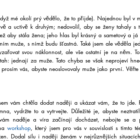
dyž mé okolí prý vědělo, že to přijde). Najednou byl v m
avě a uctivě k druhým; nedovolil, aby se ženy tahaly s t
ež aby stála žena; jeho hlas byl krásný a sametový a já 
ím muže, s nímž budu šťastná. Také jsem ale věděla jed
ařovat svou náklonnost, ale vše ostatní je na něm. To 
vztah: jednají za muže. Tato chyba se však neprojeví hned
prosím vás, abyste neoslovovaly muže jako první. Věřte 
em vám chtěla dodat naději a ukázat vám, že to jde. P
na, vydržte to a vytrvejte. Důležité je, abyste neztratil
vám naděje a víra začínají docházet, nebojte se a př
na
 workshop
, který jsem pro vás v souvislosti s tímto té
en. Dodal sílu i naději ženám v nejrůznějších situacíc