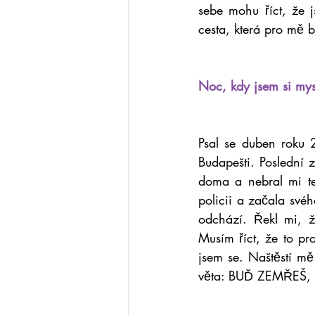
sebe mohu říct, že 
cesta, která pro mě b
Noc, kdy jsem si mys
Psal se duben roku 
Budapešti. Poslední 
doma a nebral mi te
policii a začala svéh
odchází. Řekl mi, ž
Musím říct, že to pr
jsem se. Naštěstí mě
věta: BUĎ ZEMŘEŠ, N