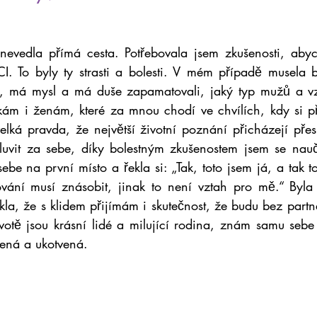
nevedla přímá cesta. Potřebovala jsem zkušenosti, abyc
 To byly ty strasti a bolesti. V mém případě musela bý
lo, má mysl a má duše zapamatovali, jaký typ mužů a vz
říkám i ženám, které za mnou chodí ve chvílích, kdy si pře
lká pravda, že největší životní poznání přicházejí přes 
vit za sebe, díky bolestným zkušenostem jsem se naučil
ebe na první místo a řekla si: „Tak, toto jsem já, a tak to
vání musí znásobit, jinak to není vztah pro mě.“ Byla 
ekla, že s klidem přijímám i skutečnost, že budu bez part
otě jsou krásní lidé a milující rodina, znám samu sebe
řená a ukotvená.