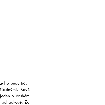
e ho budu trávit 
ťastnými. Když 
 jeden v druhém 
to pohádkové. Za 