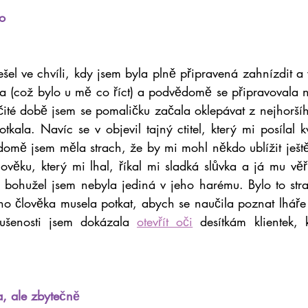
o
 ve chvíli, kdy jsem byla plně připravená zahnízdit a vy
ila (což bylo u mě co říct) a podvědomě se připravovala n
čité době jsem se pomaličku začala oklepávat z nejhoršího
ala. Navíc se v objevil tajný ctitel, který mi posílal k
omě jsem měla strach, že by mi mohl někdo ublížit ještě v
lověku, který mi lhal, říkal mi sladká slůvka a já mu věřil
e bohužel jsem nebyla jediná v jeho harému. Bylo to straš
ho člověka musela potkat, abych se naučila poznat lháře 
kušenosti jsem dokázala
otevřít oči
 desítkám klientek,
a, ale zbytečně