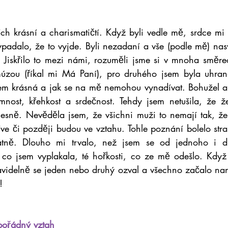
h krásní a charismatičtí. Když byli vedle mě, srdce mi bu
padalo, že to vyjde. Byli nezadaní a vše (podle mě) nas
. Jiskřilo to mezi námi, rozuměli jsme si v mnoha směre
úzou (říkal mi Má Paní), pro druhého jsem byla uhranči
sem krásná a jak se na mě nemohou vynadívat. Bohužel an
mnost, křehkost a srdečnost. Tehdy jsem netušila, že 
esně. Nevěděla jsem, že všichni muži to nemají tak, že
říve či později budou ve vztahu. Tohle poznání bolelo str
tně. Dlouho mi trvalo, než jsem se od jednoho i d
 co jsem vyplakala, té hořkosti, co ze mě odešlo. Když
avidelně se jeden nebo druhý ozval a všechno začalo nan
!
 pořádný vztah