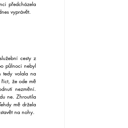
ci předcházela 
dnes vyprávět.
užební cesty z 
o půlnoci nebyl 
 tedy volala na 
 říct, že ode mě 
dnutí nezmění. 
u ne. Zhroutila 
Tehdy mě držela 
stavět na nohy.