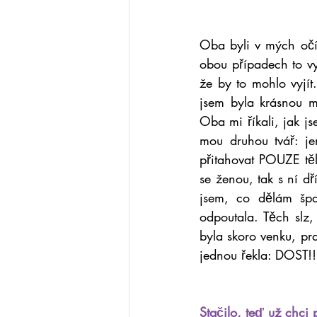
Oba byli v mých očíc
obou případech to vy
že by to mohlo vyjít
jsem byla krásnou m
Oba mi říkali, jak j
mou druhou tvář: je
přitahovat POUZE těl
se ženou, tak s ní d
jsem, co dělám špa
odpoutala. Těch slz,
byla skoro venku, pr
jednou řekla: DOST!!
Stačilo, teď už chci