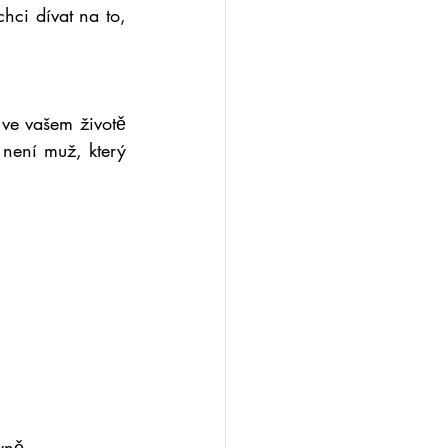
ci dívat na to, 
ve vašem životě 
není muž, který 
yně