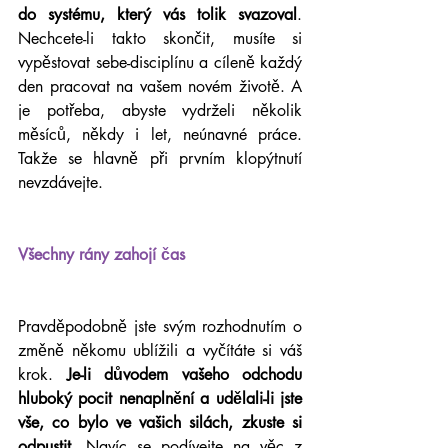
do systému, který vás tolik svazoval
. 
Nechcete-li takto skončit, musíte si 
vypěstovat sebe-disciplínu a cíleně každý 
den pracovat na vašem novém životě. A 
je potřeba, abyste vydrželi několik 
měsíců, někdy i let, neúnavné práce. 
Takže se hlavně při prvním klopýtnutí 
nevzdávejte.
Všechny rány zahojí čas
Pravděpodobně jste svým rozhodnutím o 
změně někomu ublížili a vyčítáte si váš 
krok. 
Je-li důvodem vašeho odchodu 
hluboký pocit nenaplnění a udělali-li jste 
vše, co bylo ve vašich silách, zkuste si 
odpustit
. Navíc se podívejte na věc z 