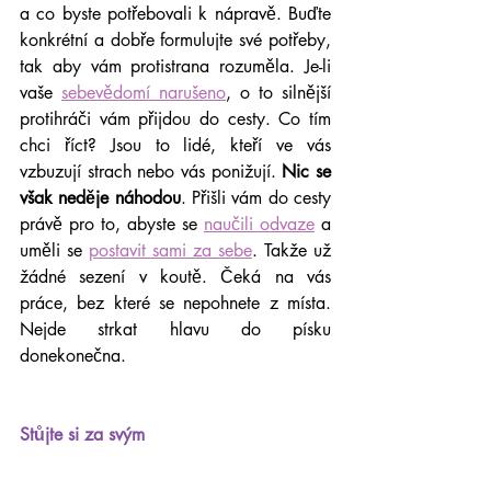
a co byste potřebovali k nápravě. Buďte 
konkrétní a dobře formulujte své potřeby, 
tak aby vám protistrana rozuměla. Je-li 
vaše 
sebevědomí narušeno
, o to silnější 
protihráči vám přijdou do cesty. Co tím 
chci říct? Jsou to lidé, kteří ve vás 
vzbuzují strach nebo vás ponižují. 
Nic se 
však neděje náhodou
. Přišli vám do cesty 
právě pro to, abyste se 
naučili odvaze
 a 
uměli se 
postavit sami za sebe
. Takže už 
žádné sezení v koutě. Čeká na vás 
práce, bez které se nepohnete z místa. 
Nejde strkat hlavu do písku 
donekonečna.
Stůjte si za svým