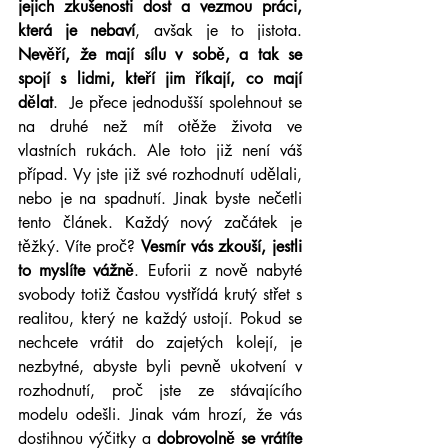
jejich zkušenosti dost a vezmou práci, 
která je nebaví
, avšak je to jistota. 
Nevěří, že mají sílu v sobě, a tak se 
spojí s lidmi, kteří jim říkají, co mají 
dělat
.  Je přece jednodušší spolehnout se 
na druhé než mít otěže života ve 
vlastních rukách. Ale toto již není váš 
případ. Vy jste již své rozhodnutí udělali, 
nebo je na spadnutí. Jinak byste nečetli 
tento článek. Každý nový začátek je 
těžký. Víte proč? 
Vesmír vás zkouší, jestli 
to myslíte vážně
. Euforii z nově nabyté 
svobody totiž častou vystřídá krutý střet s 
realitou, který ne každý ustojí. Pokud se 
nechcete vrátit do zajetých kolejí, je 
nezbytné, abyste byli pevně ukotvení v 
rozhodnutí, proč jste ze stávajícího 
modelu odešli. Jinak vám hrozí, že vás 
dostihnou výčitky a 
dobrovolně se vrátíte 