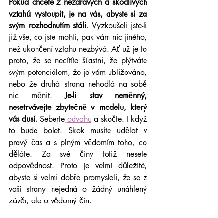
Pokud chcete z nezdravých a škodlivých 
vztahů vystoupit, je na vás, abyste si za 
svým rozhodnutím stáli
. Vyzkoušeli jste-li 
již vše, co jste mohli, pak vám nic jiného, 
než ukončení vztahu nezbývá. Ať už je to 
proto, že se necítíte šťastni, že plýtváte 
svým potenciálem, že je vám ubližováno, 
nebo že druhá strana nehodlá na sobě 
nic měnit. 
Je-li stav neměnný, 
nesetrvávejte zbytečně v modelu, který 
vás dusí.
 Seberte
odvahu
 a skočte. I když 
to bude bolet. Skok musíte udělat v 
pravý čas a s plným vědomím toho, co 
děláte. Za své činy totiž nesete 
odpovědnost. Proto je velmi důležité, 
abyste si velmi dobře promysleli, že se z 
vaší strany nejedná o žádný unáhlený 
závěr, ale o vědomý čin.