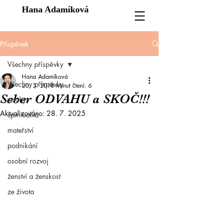
Hana Adamíková
Příspěvek
Všechny příspěvky
Hana Adamíková
Všechny příspěvky
20. 3. 2018
Minut čtení: 6
Seber ODVAHU a SKOČ!!!
vztahy
Aktualizováno:
28. 7. 2025
spiritualita
mateřství
podnikání
osobní rozvoj
ženství a ženskost
ze života