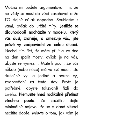
Možná mi budete argumentovat tím, že 
ne vždy se musí do věcí zasahovat a že 
TO stejně nějak dopadne. Souhlasím s 
vámi, avšak do určité míry. 
Jestliže se 
dlouhodobě nacházíte v modelu, který 
vás dusí, zraňuje, a omezuje vás, jste 
právě vy zodpovědní za celou situaci.
Nechci tím říct, že máte přijít a ze dne 
na den spálit mosty, avšak je na vás, 
abyste se vymezili. Máte-li pocit, že vás 
někdo (nebo něco) má ve své moci, jste 
skutečně vy, a jedině a pouze vy, 
zodpovědní za tento stav. Proto je 
potřebné, abyste takzvaně řízli do 
živého.
 Nemusíte hned radikálně přetínat 
všechna pouta
. Ze začátku dejte 
minimálně najevo, že se v dané situaci 
necítíte dobře. Mluvte o tom, jak vám je 