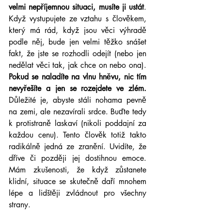
velmi nepříjemnou situaci, musíte ji ustát
. 
Když vystupujete ze vztahu s člověkem, 
který má rád, když jsou věci výhradě 
podle něj, bude jen velmi těžko snášet 
fakt, že jste se rozhodli odejít (nebo jen 
nedělat věci tak, jak chce on nebo ona). 
Pokud se naladíte na vlnu hněvu, nic tím 
nevyřešíte a jen se rozejdete ve zlém.
Důležité je, abyste stáli nohama pevně 
na zemi, ale nezavírali srdce. Buďte tedy 
k protistraně laskaví (nikoli poddajní za 
každou cenu). Tento člověk totiž takto 
radikálně jedná ze zranění. Uvidíte, že 
dříve či později jej dostihnou emoce. 
Mám zkušenosti, že když zůstanete 
klidní, situace se skutečně daří mnohem 
lépe a lidštěji zvládnout pro všechny 
strany.