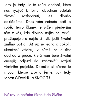
Jaro je tady. Je to roční období, které 
nás vyzývá k tomu, abychom udělali 
životní rozhodnutí, jež dlouho 
odkládáme. Dnes vám nebudu psát o 
sobě. Tento článek je určen především 
těm z vás, kdo dlouho stojíte na místě, 
přešlapujete a nejste si jistí, jestli životní 
změnu udělat. Ať už se jedná o cokoli: 
ukončení vztahu, v němž se dusíte; 
odchod z práce, která vám bere životní 
energii; odjezd do zahraničí; rozjetí 
vlastního projektu. Dosaďte si přesně tu 
situaci, kterou zrovna řešíte. Jak tedy 
sebrat ODVAHU a SKOČIT?
Někdy je potřeba říznout do živého