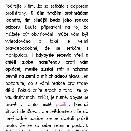
Počítejte s tím, že se setkáte s odporem 
protistrany. 
S čím tvrdším protihráčem 
jednáte, tím silnější bude jeho reakce 
odporu
. Buďte připraveni na to, že 
můžete být obviňováni, může vám být 
vyhrožováno a také je velmi 
pravděpodobné, že se setkáte s 
manipulací.
 I kdybyste sebevíc vřeli a 
chtěli zlobu namířenou proti vám 
oplácet, musíte zůstat stát s nohama 
pevně na zemi a mít chladnou hlavu
. Jen 
pozorujte, co s vámi reakce protistrany 
dělá. Pokud cítíte strach z toho, že by 
vás druhý mohl zničit, je nutné, abyste se 
právě v tomto místě 
posílili
. Nechci 
situaci zlehčovat, ale uvědomte si, že do 
nevýhodné pozice jste se dostali právě 
proto, že se za sebe neumíte postavit. 