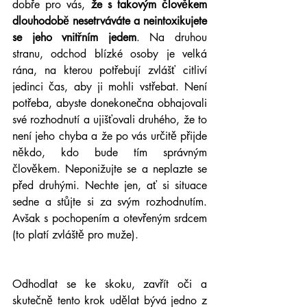
dobře pro vás, 
že s takovým člověkem 
dlouhodobě nesetrváváte a neintoxikujete 
se jeho vnitřním jedem
. Na druhou 
stranu, odchod blízké osoby je velká 
rána, na kterou potřebují zvlášť citliví 
jedinci čas, aby ji mohli vstřebat. Není 
potřeba, abyste donekonečna obhajovali 
své rozhodnutí a ujišťovali druhého, že to 
není jeho chyba a že po vás určitě přijde 
někdo, kdo bude tím správným 
člověkem. Neponižujte se a neplazte se 
před druhými. Nechte jen, ať si situace 
sedne a stůjte si za svým rozhodnutím. 
Avšak s pochopením a otevřeným srdcem 
(to platí zvláště pro muže).
Odhodlat se ke skoku, zavřít oči a 
skutečně tento krok udělat bývá jedno z 