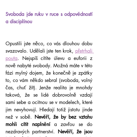
Svoboda jde ruku v ruce s odpovědností 
a disciplínou
Opustili jste něco, co vás dlouhou dobu 
svazovalo. Udělali jste ten krok, 
přetrhali 
pouta
. Nejspíš cítíte úlevu a euforii z 
nově nabyté svobody. Možná máte v této 
fázi mylný dojem, že konečně je zpátky 
to, co vám někdo sebral (svoboda, volný 
čas, chuť žít). Jenže realita je mnohdy 
taková, že se lidé dobrovolně vzdají 
sami sebe a ocitnou se v modelech, které 
jim nevyhovují. Hledají totiž jistotu jinde 
než v sobě. 
Nevěří, že by bez vztahu 
mohli cítit naplnění
 a zavřou se do 
nezdravých partnerství. 
Nevěří, že jsou 