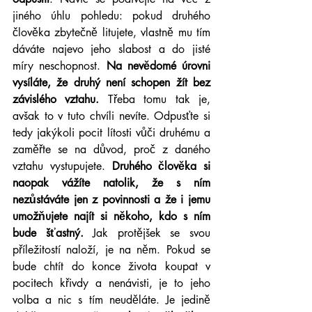
jiného úhlu pohledu: pokud druhého 
člověka zbytečně litujete, vlastně mu tím 
dáváte najevo jeho slabost a do jisté 
míry neschopnost. 
Na nevědomé úrovni 
vysíláte, že druhý není schopen žít bez 
závislého vztahu.
 Třeba tomu tak je, 
avšak to v tuto chvíli nevíte. Odpusťte si 
tedy jakýkoli pocit lítosti vůči druhému a 
zaměřte se na důvod, proč z daného 
vztahu vystupujete. 
Druhého člověka si 
naopak vážíte natolik, že s ním 
nezůstáváte jen z povinnosti a že i jemu 
umožňujete najít si někoho, kdo s ním 
bude šťastný.
 Jak protějšek se svou 
příležitostí naloží, je na něm. Pokud se 
bude chtít do konce života koupat v 
pocitech křivdy a nenávisti, je to jeho 
volba a nic s tím neuděláte. Je jedině 