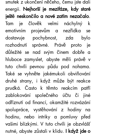
smutek z ukončení něčeho, čemu jste dali 
energii.
 Nejhorší je mezifáze, kdy staré 
ještě neskončilo a nové zatím nezačalo
. 
Tam je člověk velmi náchylný k 
emotivním projevům a nezřídka se 
dostavuje pochybnost, zda bylo 
rozhodnutí správné. Právě proto je 
důležité se nad svým činem dobře a 
hluboce zamyslet, abyste měli právě v 
tuto chvíli pevnou půdu pod nohama. 
Také se vyhněte jakémukoli obviňování 
druhé strany, i když může být reakce 
prudká. Často k těmto reakcím patří 
zablokování společného účtu či jiné 
odříznutí od financí, okamžité rozvázání 
spolupráce, vystěhování z hodiny na 
hodinu, nebo intriky a pomluvy před 
vašimi blízkými. V tuto chvíli je obzvlášť 
nutné, abyste zůstali v klidu. 
I když jde o 