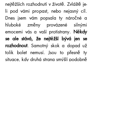
nejtěžších rozhodnutí v životě. Zvláště je-
li pod vámi propast, nebo nejasný cíl. 
Dnes jsem vám popsala ty náročné a 
hluboké změny provázené silnými 
emocemi vás a vaší protistrany. 
Někdy 
se ale stává, že nejtěžší bývá jen se 
rozhodnout
. Samotný skok a dopad už 
tolik bolet nemusí. Jsou to přesně ty 
situace, kdy druhá strana smýšlí podobně 
jako vy, jen neví, jak vám to má říct, 
nebo jí je vaše přítomnost či nepřítomnost 
upřímně jedno (často klienti tento stav 
popisují při odchodu z velkých 
korporací).
Takže: připravte si pevnou půdu pod 
nohama, promyslete si váš krok, odrazte 
se a…