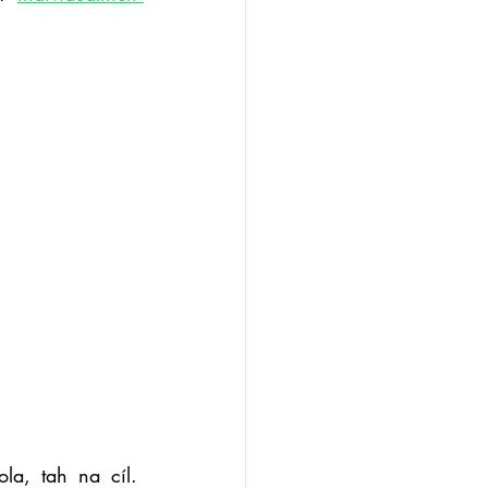
Mnoho úspěšných žen funguje převážně v mužské energii – výkon, kontrola, tah na cíl. 