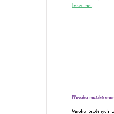
konzultací
.
Převaha mužské ener