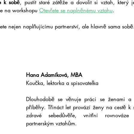
se k sobě
, pustit staré zátěže a dovolit si vztah, který j
íme na workshopu 
Otevřete se naplněnému vztahu
.
řete nejen naplňujícímu partnerství, ale hlavně sama sobě
Hana Adamíková, MBA
Koučka, lektorka a spisovatelka
Dlouhodobě se věnuje práci se ženami a je
příběhy. Třináct let provází ženy na cestě k
zdravé sebedůvěře, vnitřní rovnováze
partnerským vztahům.