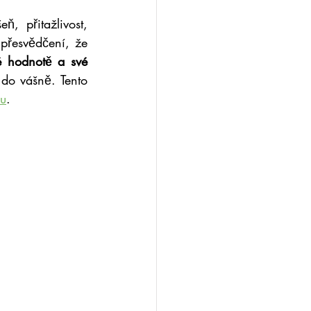
 přitažlivost, 
přesvědčení, že 
é hodnotě a své 
do vášně. Tento 
hu
.