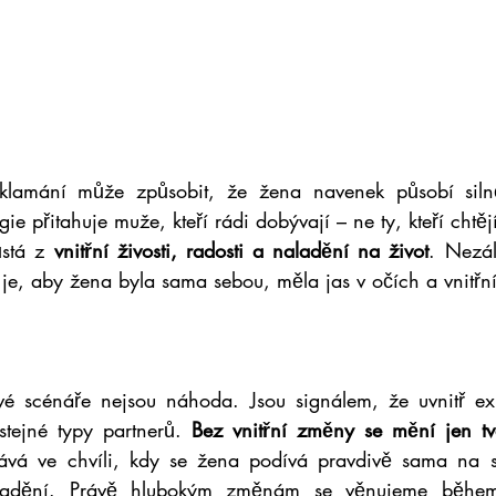
zklamání může způsobit, že žena navenek působí silně,
ie přitahuje muže, kteří rádi dobývají – ne ty, kteří chtějí
stá z 
vnitřní živosti, radosti a naladění na život
. Nezál
 je, aby žena byla sama sebou, měla jas v očích a vnitřní
é scénáře nejsou náhoda. Jsou signálem, že uvnitř exis
 stejné typy partnerů. 
Bez vnitřní změny se mění jen tv
ává ve chvíli, kdy se žena podívá pravdivě sama na se
í ladění. Právě hlubokým změnám se věnujeme běhe