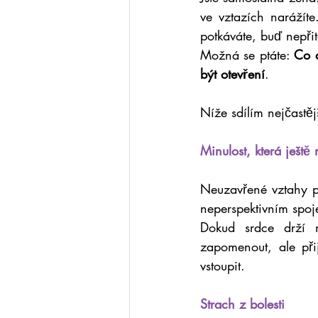
ve vztazích narážíte
potkáváte, buď nepři
Možná se ptáte: 
Co 
být otevření
.
Níže sdílím nejčastěj
Minulost, která ještě
Neuzavřené vztahy p
neperspektivním spoj
Dokud srdce drží m
zapomenout, ale při
vstoupit.
Strach z bolesti