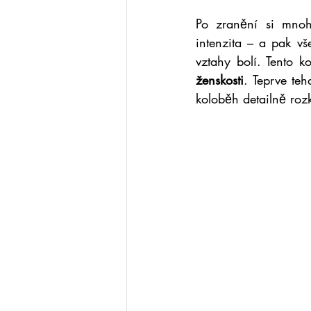
Po zranění si mnoho
intenzita – a pak v
vztahy bolí. Tento 
ženskosti
. Teprve teh
koloběh detailně ro