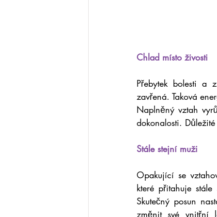
Chlad místo živosti
Přebytek bolesti a 
zavřená. Taková energ
Naplněný vztah vyrů
dokonalosti. Důležité
Stále stejní muži
Opakující se vztahov
které přitahuje stále
Skutečný posun nast
změnit své vnitřn