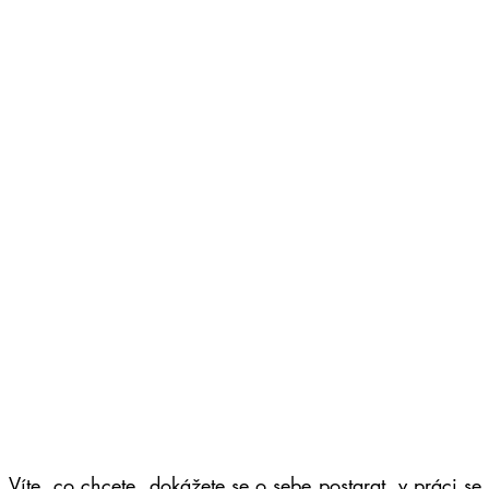
 Víte, co chcete, dokážete se o sebe postarat, v práci se 