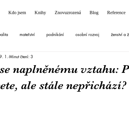
Kdo jsem
Knihy
Znovuzrozená
Blog
Reference
ualita
mateřství
podnikání
osobní rozvoj
ženství a 
9. 1.
Minut čtení: 3
 se naplněnému vztahu: P
ete, ale stále nepřichází?