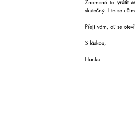
Znamená to 
vrátit 
skutečný. I to se uč
Přeji vám, ať se otev
S láskou,
Hanka