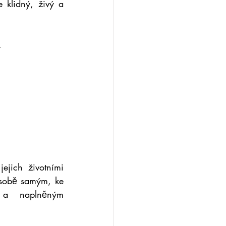
e klidný, živý a 
.
jich životními 
 sobě samým, ke 
 a naplněným 