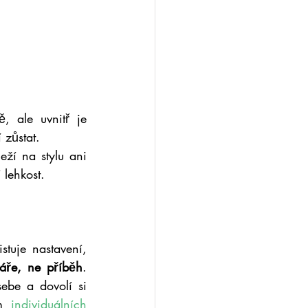
 ale uvnitř je 
 zůstat.
eží na stylu ani 
 lehkost.
tuje nastavení, 
áře, ne příběh
. 
be a dovolí si 
m 
individuálních 