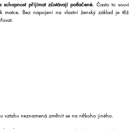
a schopnost přijímat zůstávají potlačené.
 Často to souvi
k matce. Bez napojení na vlastní ženský základ je těžk
ěřovat.
mu vztahu neznamená změnit se na někoho jiného.