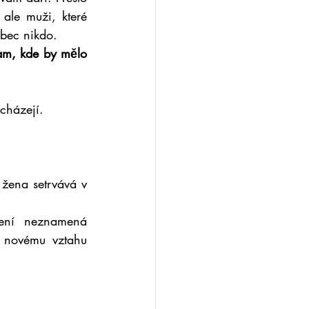
ale muži, které 
ůbec nikdo.
am, kde by mělo 
icházejí.
žena setrvává v 
ení neznamená 
í novému vztahu 