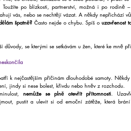
. Toužíte po blízkosti, partnerství, možná i po rodině – 
tahují vás, nebo se nechtějí vázat. A někdy nepřichází v
dělám špatně? 
Často nejde o chybu. Spíš o 
uzavřenost t
ší důvody, se kterými se setkávám u žen, které ke mně př
 neskončila
atří k nejčastějším příčinám dlouhodobé samoty. Někdy 
ení, jindy si nese bolest, křivdu nebo hněv z rozchodu.
inulost, 
nemůže se plně otevřít přítomnosti
. Uzavř
jmout, pustit a ulevit si od emoční zátěže, která brán