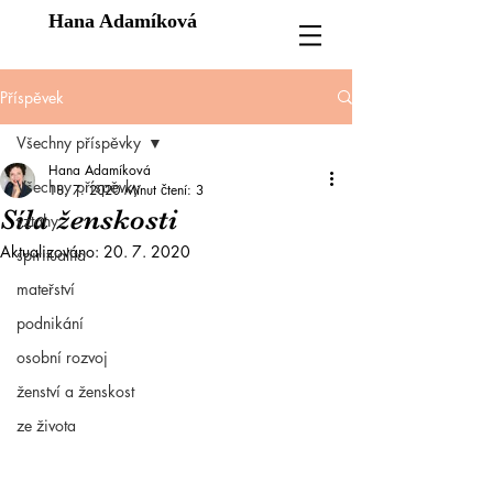
Hana Adamíková
Příspěvek
Všechny příspěvky
Hana Adamíková
Všechny příspěvky
18. 7. 2020
Minut čtení: 3
Síla ženskosti
vztahy
Aktualizováno:
20. 7. 2020
spiritualita
mateřství
podnikání
osobní rozvoj
ženství a ženskost
ze života