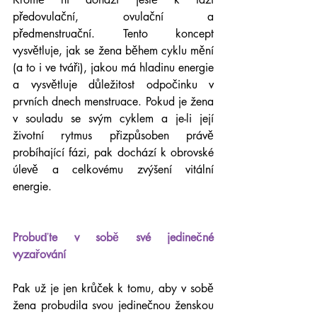
předovulační, ovulační a 
předmenstruační. Tento koncept 
vysvětluje, jak se žena během cyklu mění 
(a to i ve tváři), jakou má hladinu energie 
a vysvětluje důležitost odpočinku v 
prvních dnech menstruace. Pokud je žena 
v souladu se svým cyklem a je-li její 
životní rytmus přizpůsoben právě 
probíhající fázi, pak dochází k obrovské 
úlevě a celkovému zvýšení vitální 
energie.
Probuďte v sobě své jedinečné 
vyzařování
Pak už je jen krůček k tomu, aby v sobě 
žena probudila svou jedinečnou ženskou 