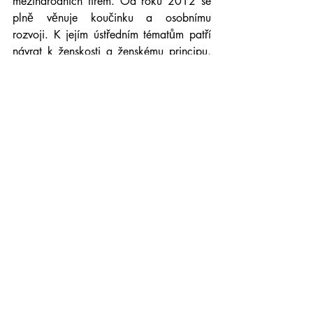
mezinárodních firem. Od roku 2012 se 
plně věnuje koučinku a osobnímu 
rozvoji. K jejím ústředním tématům patří 
návrat k ženskosti a ženskému principu, 
zdravá sebedůvěra, vytváření 
harmonických vztahů a práce s emocemi 
v náročných životních situacích. V 
současné době se věnuje převážně 
rodině a psaní. Je autorkou knihy 
"Staňte 
se magnetem na skutečné muže."
 Ve 
zbylém čase pořádá 
semináře
,
 vytváří 
online programy, přednáší na 
konferencích
 a vede 
Poradnu Hany 
Adamíkové
. Ráda vaří, zpívá, tančí a 
peče. Miluje ženské kruhy, rituály a vůni 
vykuřovadla Palo Santo. Její životní láska 
je manžel Pavel a jejich rodina.