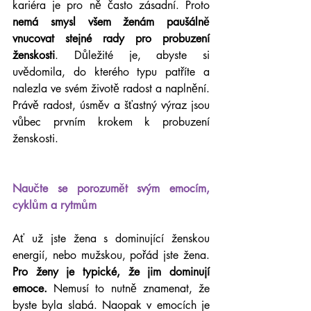
kariéra je pro ně často zásadní. Proto 
nemá smysl všem ženám paušálně 
vnucovat stejné rady pro probuzení 
ženskosti
. Důležité je, abyste si 
uvědomila, do kterého typu patříte a 
nalezla ve svém životě radost a naplnění. 
Právě radost, úsměv a šťastný výraz jsou 
vůbec prvním krokem k probuzení 
ženskosti.
Naučte se porozumět svým emocím, 
cyklům a rytmům
Ať už jste žena s dominující ženskou 
energií, nebo mužskou, pořád jste žena. 
Pro ženy je typické, že jim dominují 
emoce.
 Nemusí to nutně znamenat, že 
byste byla slabá. Naopak v emocích je 