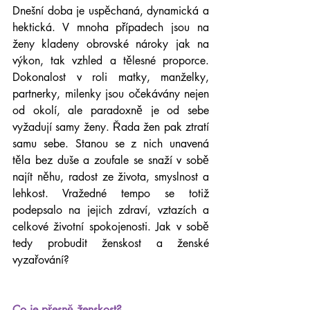
Dnešní doba je uspěchaná, dynamická a 
hektická. V mnoha případech jsou na 
ženy kladeny obrovské nároky jak na 
výkon, tak vzhled a tělesné proporce. 
Dokonalost v roli matky, manželky, 
partnerky, milenky jsou očekávány nejen 
od okolí, ale paradoxně je od sebe 
vyžadují samy ženy. Řada žen pak ztratí 
samu sebe. Stanou se z nich unavená 
těla bez duše a zoufale se snaží v sobě 
najít něhu, radost ze života, smyslnost a 
lehkost. Vražedné tempo se totiž 
podepsalo na jejich zdraví, vztazích a 
celkové životní spokojenosti. Jak v sobě 
tedy probudit ženskost a ženské 
vyzařování?
Co je přesně ženskost?