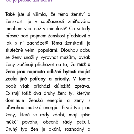
Také jste si všimla, že téma ženství a 
ženskosti je v současnosti zmiňováno 
mnohem více než v minulosti? Co si tedy 
přesně pod pojmem ženskost představit a 
jak s ní zacházet? Téma ženskosti je 
skutečně velmi populární. Dlouhou dobu 
se ženy snažily vyrovnat mužům, avšak 
ženy začínají přicházet na to, že 
muž a 
žena jsou naprosto odlišné bytosti mající 
zcela jiné potřeby a priority.
 V tomto 
bodě však přichází důležitá zpráva. 
Existují totiž dva druhy žen: ty, kterým 
dominuje ženská energie a ženy s 
převahou mužské energie. První typ jsou 
ženy, které se rády zdobí, mají spíše 
měkčí povahu, obecně rády pečují. 
Druhý typ žen je akční, rozhodný a 