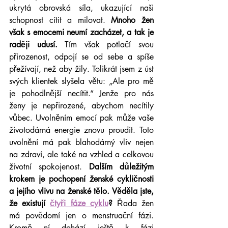
ukrytá obrovská síla, ukazující naši 
schopnost cítit a milovat. 
Mnoho žen 
však s emocemi neumí zacházet, a tak je 
raději udusí.
 Tím však potlačí svou 
přirozenost, odpojí se od sebe a spíše 
přežívají, než aby žily. Tolikrát jsem z úst 
svých klientek slyšela větu: „Ale pro mě 
je pohodlnější necítit.“ Jenže pro nás 
ženy je nepřirozené, abychom necítily 
vůbec. Uvolněním emocí pak může vaše 
životodárná energie znovu proudit. Toto 
uvolnění má pak blahodárný vliv nejen 
na zdraví, ale také na vzhled a celkovou 
životní spokojenost. 
Dalším důležitým 
krokem je pochopení ženské cykličnosti 
a jejího vlivu na ženské tělo. Věděla jste, 
že existují 
čtyři fáze cyklu
?
 Řada žen 
má povědomí jen o menstruační fázi. 
Kromě ní dohází ještě k fázi 