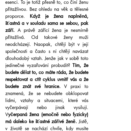
esenci. To je totiž přesně to, co činí ženu 
přitažlivou. Bez ohledu na věk a tělesné 
proporce. 
Když je žena naplněná, 
šťastná a v souladu sama se sebou, pak 
září.
 A právě zářící žena je nesmírně 
přitažlivá. Od takové ženy muži 
neodcházejí. Naopak, chtějí být v její 
společnosti a často s ní chtějí navázat 
dlouhodobý vztah. Jenže jak v sobě toto 
jedinečné vyzařování probudit? 
Tím, že 
budete dělat to, co máte ráda, že budete 
respektovat a ctít cyklus uvnitř vás a že 
budete znát své hranice.
 V praxi to 
znamená, že se nebudete obklopovat 
lidmi, vztahy a situacemi, které vás 
vyčerpávají nebo jinak vysilují. 
V
yčerpaná žena (emočně nebo fyzicky) 
má daleko ke šťastné zářivé ženě.
 Jistě, 
v životě se nachází chvíle, kdy musíte 