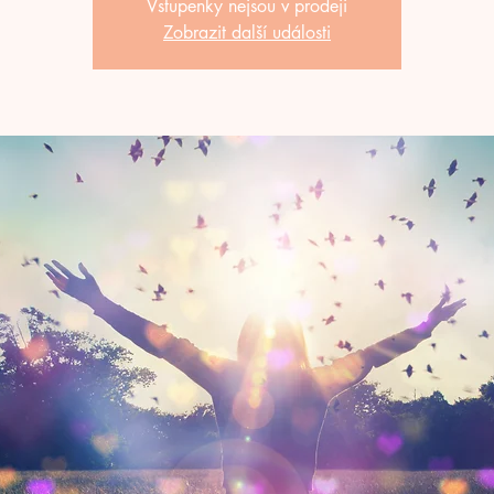
Vstupenky nejsou v prodeji
Zobrazit další události