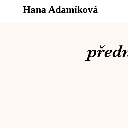
Hana Adamíková
předn