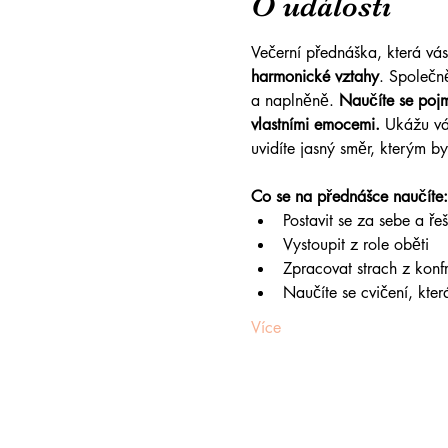
O události
Večerní přednáška, která vás
harmonické vztahy
. Společně
a naplněně. 
Naučíte se poj
vlastními emocemi.
 Ukážu vá
uvidíte jasný směr, kterým by
Co se na přednášce naučíte:
Postavit se za sebe a řeš
Vystoupit z role oběti
Zpracovat strach z konf
Naučíte se cvičení, která
Více