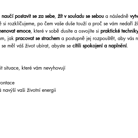
 
naučí postavit se za sebe
, 
žít v souladu se sebou
 a následně 
vytv
 si rozklíčujeme, po čem vaše duše touží a proč se vám nedaří žít
menovat emoce
, které v sobě dusíte a osvojíte si 
praktické techniky
m, jak 
pracovat se strachem
 a postupně jej rozpouštět, aby vás 
 se měl váš život ubírat, abyste se 
cítili spokojení a naplnění
.
it situace, které vám nevyhovují
rontace
 navýší vaši životní energii