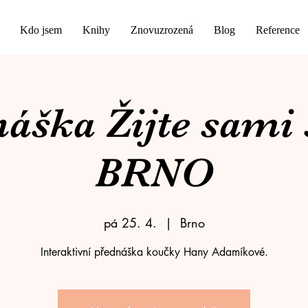
Kdo jsem
Knihy
Znovuzrozená
Blog
Reference
áška Žijte sami 
BRNO
pá 25. 4.
  |  
Brno
Interaktivní přednáška koučky Hany Adamíkové.