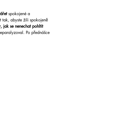
ářet
 spokojené a 
 tak, abyste žili spokojeně 
, jak se nenechat pohltit 
neparalyzoval. Po přednášce 