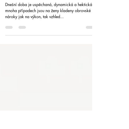
Hana Adamíková
18. 7. 2020
Minut čtení: 3
Síla ženskosti
Dnešní doba je uspěchaná, dynamická a hektická. V
mnoha případech jsou na ženy kladeny obrovské
nároky jak na výkon, tak vzhled...