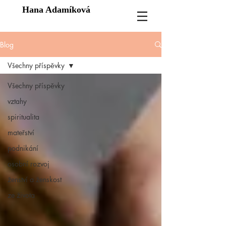
Hana Adamíková
Blog
Všechny příspěvky
Všechny příspěvky
vztahy
spiritualita
mateřství
podnikání
osobní rozvoj
ženství a ženskost
ze života