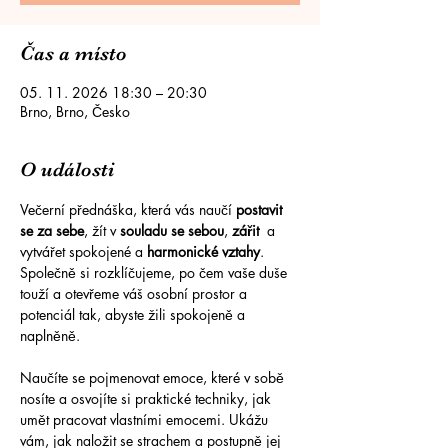
Čas a místo
05. 11. 2026 18:30 – 20:30
Brno, Brno, Česko
O události
Večerní přednáška, která vás naučí 
postavit 
se za sebe
, žít v 
souladu se sebou
, 
zářit
  a  
vytvářet spokojené a 
harmonické vztahy
. 
Společně si rozklíčujeme, po čem vaše duše 
touží a otevřeme váš osobní prostor a 
potenciál tak, abyste žili spokojeně a 
naplněně. 
Naučíte se pojmenovat emoce, které v sobě 
nosíte a osvojíte si praktické techniky, jak 
umět pracovat vlastními emocemi. Ukážu 
vám, jak naložit se strachem a postupně jej 