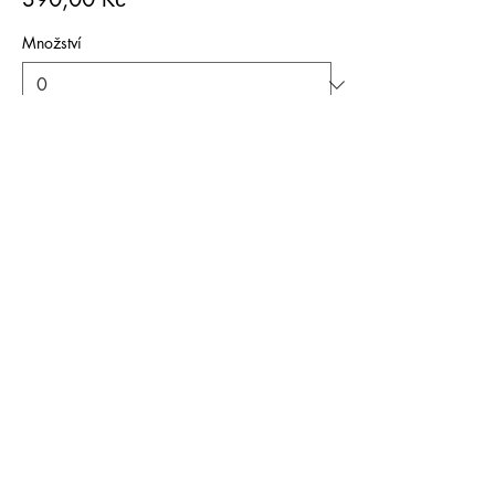
Množství
Celkem
0,00 Kč
Pokladna
Sdílet událost