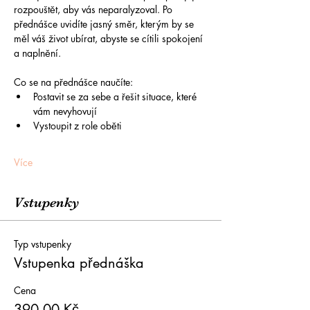
rozpouštět, aby vás neparalyzoval. Po 
přednášce uvidíte jasný směr, kterým by se 
měl váš život ubírat, abyste se cítili spokojení 
a naplnění.
Co se na přednášce naučíte:
Postavit se za sebe a řešit situace, které 
vám nevyhovují
Vystoupit z role oběti
Více
Vstupenky
Typ vstupenky
Vstupenka přednáška
Cena
390,00 Kč