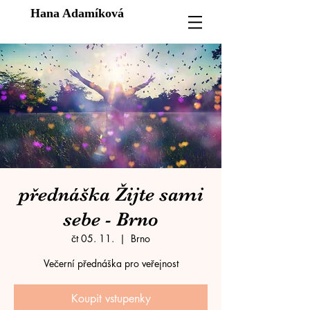
Hana Adamíková
přednáška Žijte sami
sebe - Brno
čt 05. 11.
  |  
Brno
Večerní přednáška pro veřejnost
Koupit vstupenky