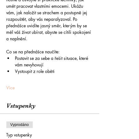
umět pracovat vlastními emocemi. Ukážu 
vám, jak naložit se strachem a postupně jej 
rozpouštět, aby vás neparalyzoval. Po 
přednášce uvidíte jasný směr, kterým by se 
měl váš život ubírat, abyste se cítili spokojení 
a naplnění.
Co se na přednášce naučíte:
Postavit se za sebe a řešit situace, které 
vám nevyhovují
Vystoupit z role oběti
Více
Vstupenky
Vyprodáno
Typ vstupenky