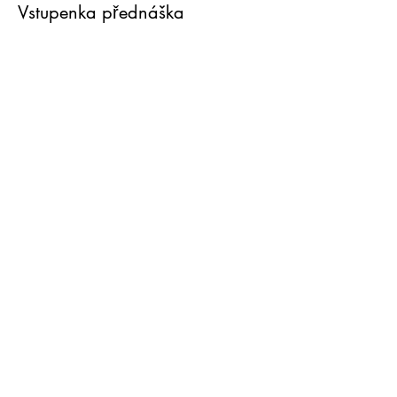
Vstupenka přednáška
Cena
390,00 Kč
Tato událost je vyprodána
Sdílet událost
© 2026 Hana Adamíková,
MBA