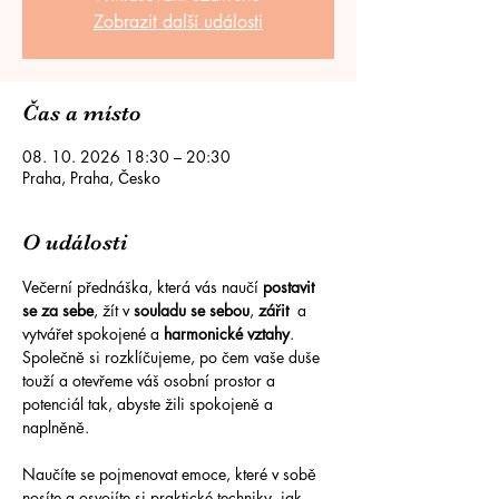
Zobrazit další události
Čas a místo
08. 10. 2026 18:30 – 20:30
Praha, Praha, Česko
O události
Večerní přednáška, která vás naučí 
postavit 
se za sebe
, žít v 
souladu se sebou
, 
zářit
  a  
vytvářet spokojené a 
harmonické vztahy
. 
Společně si rozklíčujeme, po čem vaše duše 
touží a otevřeme váš osobní prostor a 
potenciál tak, abyste žili spokojeně a 
naplněně. 
Naučíte se pojmenovat emoce, které v sobě 
nosíte a osvojíte si praktické techniky, jak 