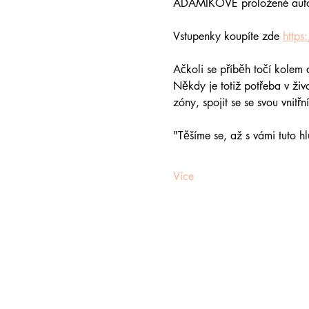
ADAMÍKOVÉ proložené autor
Vstupenky koupíte zde 
https
Ačkoli se příběh točí kolem
Někdy je totiž potřeba v živo
zóny, spojit se se svou vnit
"Těšíme se, až s vámi tuto h
Více