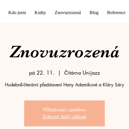
Kdo jsem
Knihy
Znovuzrozená
Blog
Reference
Znovuzrozená
pá 22. 11.
  |  
Čítárna Unijazz
Hudebně-literární představení Hany Adamíkové a Kláry Sáry
Přihlašování uzavřeno
Zobrazit další události