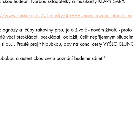
skou hudební tvorbou skladatelky a muzikanty KLÁRY SÁRY.
://www.smsticket.cz/vstupenky/43888-znovuzrozena-citarna-unij
 diagnózy a léčby rakoviny prsu, je o životě - novém životě - pr
tě věci přeskládat, poskládat, odložit, čelit nepříjemným situacím
řní silou... Prostě projít hloubkou, aby na konci cesty VYŠLO SLUN
lubokou a autentickou cestu poznání budeme sdílet."