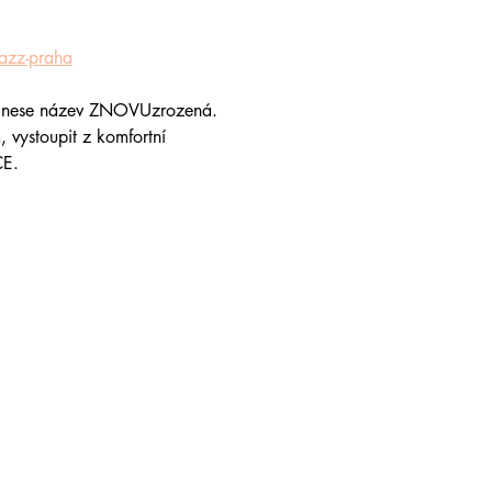
azz-praha
oto nese název ZNOVUzrozená.
, vystoupit z komfortní 
CE.