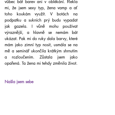
vůbec bát barev ani v oblékání. Řekla 
mi, že jsem sexy typ, žena vamp a ať 
toho koukám využít. V botách na 
podpatku a sukních prý budu vypadat 
jak gazela. I vůně mohu používat 
výraznější, a hlavně se nemám bát 
ukázat. Pak mi do ruky dala barvy, které 
mám jako zimní typ nosit, usmála se na 
mě a seminář ukončila krátkým shrnutím 
a rozloučením. Zůstala jsem jako 
opařená. Ta žena mi tehdy změnila život.
Našla jsem sebe
Kompletně jsem změnila šatník a paní 
Zuzanu jsem měla neustále před sebou. 
Silva byla mými počiny nadšená a 