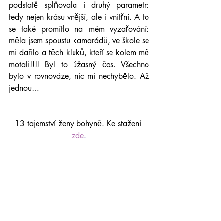
podstatě splňovala i druhý parametr: 
tedy nejen krásu vnější, ale i vnitřní. A to 
se také promítlo na mém vyzařování: 
měla jsem spoustu kamarádů, ve škole se 
mi dařilo a těch kluků, kteří se kolem mě 
motali!!!! Byl to úžasný čas. Všechno 
bylo v rovnováze, nic mi nechybělo. Až 
jednou…
13 tajemství ženy bohyně. Ke stažení
zde
.