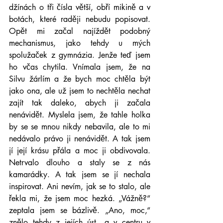
džínách o tři čísla větší, obří mikině a v 
botách, které raději nebudu popisovat. 
Opět mi začal najíždět podobný 
mechanismus, jako tehdy u mých 
spolužaček z gymnázia. Jenže teď jsem 
ho včas chytila. Vnímala jsem, že na 
Silvu žárlím a že bych moc chtěla být 
jako ona, ale už jsem to nechtěla nechat 
zajít tak daleko, abych ji začala 
nenávidět. Myslela jsem, že tahle holka 
by se se mnou nikdy nebavila, ale to mi 
nedávalo právo ji nenávidět. A tak jsem 
jí její krásu přála a moc ji obdivovala. 
Netrvalo dlouho a staly se z nás 
kamarádky. A tak jsem se jí nechala 
inspirovat. Ani nevím, jak se to stalo, ale 
řekla mi, že jsem moc hezká. „Vážně?“ 
zeptala jsem se bázlivě. „Ano, moc,“ 
znělo tehdy z jejích úst „a v centru v 