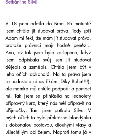
Setkání se Silvií
V 18 jsem odešla do Brna. Po maturitě 
jsem chtěla jít studovat práva. Tedy spíš 
Adam mi řekl, že mám jít studovat práva, 
protože právníci mají hodně peněz… 
Ano, až tak jsem byla zaslepená, když 
jsem odpískala svůj sen jít studovat 
dějepis a zeměpis. Chtěla jsem být v 
jeho očích dokonalá. Na ta práva jsem 
se nedostala (dnes říkám: Díky Bohu!!!!), 
ale mamka mě chtěla podpořit a pomoct 
mi. Tak jsem se přihlásila na jednoletý 
přípravný kurz, který nás měl připravit na 
příjmačky. Tam jsem potkala Silvu. V 
mých očích to byla překrásná blondýnka 
s dokonalou postavou, dlouhými vlasy a 
ušlechtilým obličejem. Naproti tomu já v 