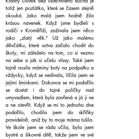
Krásný člověk bez ušlechtilého ducha je 
totiž jen pozlátko, které se časem stejně 
okouká. Jako malá jsem hodně žila 
krásou navenek. Když jsme bydleli s 
rodiči v Kroměříži, zažívala jsem něco 
jako „zlatý věk.“ Už jako malému 
děvčátku, které sotva začalo chodit do 
školy, mi záleželo na tom, co si vezmu 
na sebe a jak si učešu vlasy. Také jsem 
tajně nosila máminy boty na podpatku a 
vždycky, když se nedívala, líčila jsem se 
jejími šminkami. Dokonce se mi podařilo 
se dostat i do tajné poličky nad 
umyvadlem, která byla zavřená a já ji ne 
a ne otevřít. Když se mi to jednoho dne 
podařilo, chodila jsem do skříňky 
pravidelně, aniž by to moje máma tušila. 
Ve škole jsem se ráda učila, byla jsem 
bystré a šikovné dítě, takže jsem ve své 