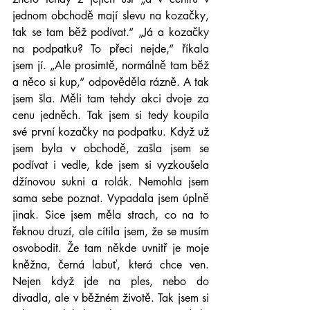
jednom obchodě mají slevu na kozačky, 
tak se tam běž podívat.“ „Já a kozačky 
na podpatku? To přeci nejde,“ říkala 
jsem jí. „Ale prosimtě, normálně tam běž 
a něco si kup,“ odpověděla rázně. A tak 
jsem šla. Měli tam tehdy akci dvoje za 
cenu jedněch. Tak jsem si tedy koupila 
své první kozačky na podpatku. Když už 
jsem byla v obchodě, zašla jsem se 
podívat i vedle, kde jsem si vyzkoušela 
džínovou sukni a rolák. Nemohla jsem 
sama sebe poznat. Vypadala jsem úplně 
jinak. Sice jsem měla strach, co na to 
řeknou druzí, ale cítila jsem, že se musím 
osvobodit. Že tam někde uvnitř je moje 
kněžna, černá labuť, která chce ven. 
Nejen když jde na ples, nebo do 
divadla, ale v běžném životě. Tak jsem si 