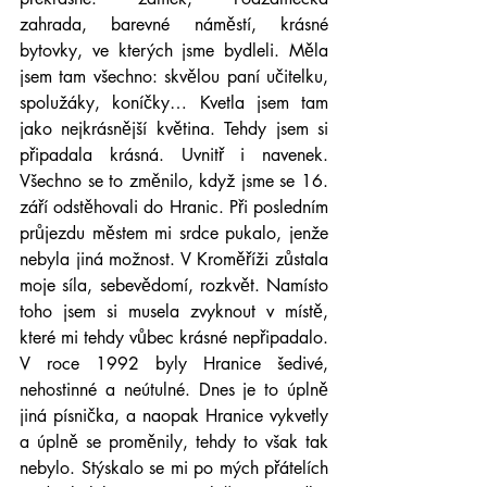
zahrada, barevné náměstí, krásné 
bytovky, ve kterých jsme bydleli. Měla 
jsem tam všechno: skvělou paní učitelku, 
spolužáky, koníčky… Kvetla jsem tam 
jako nejkrásnější květina. Tehdy jsem si 
připadala krásná. Uvnitř i navenek. 
Všechno se to změnilo, když jsme se 16. 
září odstěhovali do Hranic. Při posledním 
průjezdu městem mi srdce pukalo, jenže 
nebyla jiná možnost. V Kroměříži zůstala 
moje síla, sebevědomí, rozkvět. Namísto 
toho jsem si musela zvyknout v místě, 
které mi tehdy vůbec krásné nepřipadalo. 
V roce 1992 byly Hranice šedivé, 
nehostinné a neútulné. Dnes je to úplně 
jiná písnička, a naopak Hranice vykvetly 
a úplně se proměnily, tehdy to však tak 
nebylo. Stýskalo se mi po mých přátelích 