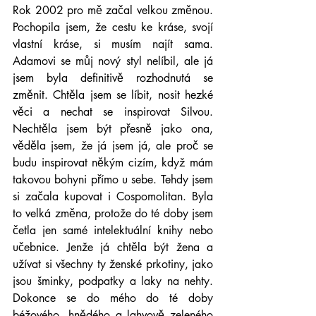
Rok 2002 pro mě začal velkou změnou. 
Pochopila jsem, že cestu ke kráse, svojí 
vlastní kráse, si musím najít sama. 
Adamovi se můj nový styl nelíbil, ale já 
jsem byla definitivě rozhodnutá se 
změnit. Chtěla jsem se líbit, nosit hezké 
věci a nechat se inspirovat Silvou. 
Nechtěla jsem být přesně jako ona, 
věděla jsem, že já jsem já, ale proč se 
budu inspirovat někým cizím, když mám 
takovou bohyni přímo u sebe. Tehdy jsem 
si začala kupovat i Cospomolitan. Byla 
to velká změna, protože do té doby jsem 
četla jen samé intelektuální knihy nebo 
učebnice. Jenže já chtěla být žena a 
užívat si všechny ty ženské prkotiny, jako 
jsou šminky, podpatky a laky na nehty. 
Dokonce se do mého do té doby 
béžového, hnědého a lahvově zeleného 