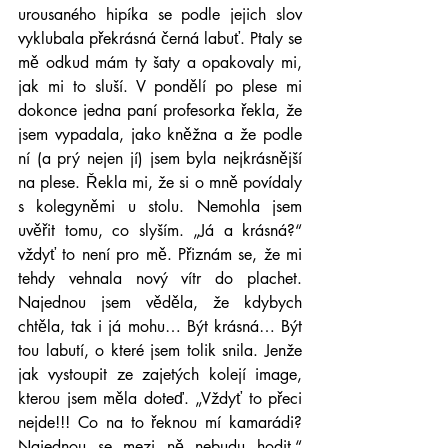
urousaného hipíka se podle jejich slov 
vyklubala překrásná černá labuť. Ptaly se 
mě odkud mám ty šaty a opakovaly mi, 
jak mi to sluší. V pondělí po plese mi 
dokonce jedna paní profesorka řekla, že 
jsem vypadala, jako kněžna a že podle 
ní (a prý nejen jí) jsem byla nejkrásnější 
na plese. Řekla mi, že si o mně povídaly 
s kolegyněmi u stolu. Nemohla jsem 
uvěřit tomu, co slyším. „Já a krásná?“ 
vždyť to není pro mě. Přiznám se, že mi 
tehdy vehnala nový vítr do plachet. 
Najednou jsem věděla, že kdybych 
chtěla, tak i já mohu… Být krásná… Být 
tou labutí, o které jsem tolik snila. Jenže 
jak vystoupit ze zajetých kolejí image, 
kterou jsem měla doteď. „Vždyť to přeci 
nejde!!! Co na to řeknou mí kamarádi? 
Najednou se mezi ně nebudu hodit,“ 