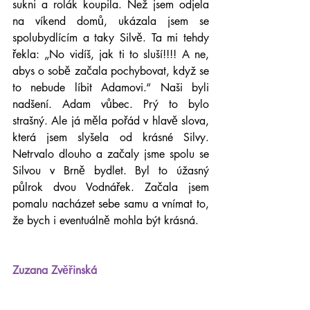
sukni a rolák koupila. Než jsem odjela 
na víkend domů, ukázala jsem se 
spolubydlícím a taky Silvě. Ta mi tehdy 
řekla: „No vidíš, jak ti to sluší!!!! A ne, 
abys o sobě začala pochybovat, když se 
to nebude líbit Adamovi.“ Naši byli 
nadšení. Adam vůbec. Prý to bylo 
strašný. Ale já měla pořád v hlavě slova, 
která jsem slyšela od krásné Silvy. 
Netrvalo dlouho a začaly jsme spolu se 
Silvou v Brně bydlet. Byl to úžasný 
půlrok dvou Vodnářek. Začala jsem 
pomalu nacházet sebe samu a vnímat to, 
že bych i eventuálně mohla být krásná.
Zuzana Zvěřinská