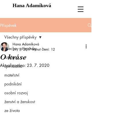
Hana Adamíková
Příspěvek
Všechny příspěvky
Hana Adamíková
Všechny příspěvky
29. 1. 2017
Minut čtení: 12
O kráse
vztahy
Aktualizováno:
23. 7. 2020
spiritualita
mateřství
podnikání
osobní rozvoj
ženství a ženskost
ze života