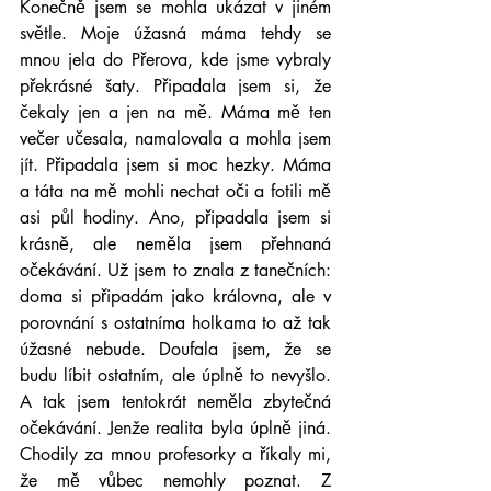
Konečně jsem se mohla ukázat v jiném 
světle. Moje úžasná máma tehdy se 
mnou jela do Přerova, kde jsme vybraly 
překrásné šaty. Připadala jsem si, že 
čekaly jen a jen na mě. Máma mě ten 
večer učesala, namalovala a mohla jsem 
jít. Připadala jsem si moc hezky. Máma 
a táta na mě mohli nechat oči a fotili mě 
asi půl hodiny. Ano, připadala jsem si 
krásně, ale neměla jsem přehnaná 
očekávání. Už jsem to znala z tanečních: 
doma si připadám jako královna, ale v 
porovnání s ostatníma holkama to až tak 
úžasné nebude. Doufala jsem, že se 
budu líbit ostatním, ale úplně to nevyšlo. 
A tak jsem tentokrát neměla zbytečná 
očekávání. Jenže realita byla úplně jiná. 
Chodily za mnou profesorky a říkaly mi, 
že mě vůbec nemohly poznat. Z 