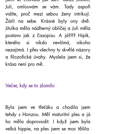
Juli, omlouvám se vám. Tady aspoň 
vidíte, proč mezi sebou ženy intrikují. 
Žárlí na sebe. Krásné byly ony dvě. 
Jitulka měla nádherný obličej a Juli měla 
postavu jak z časopisu. A já??? Hipík, 
kterého si nikdo nevšímá, nikoho 
nezajímá. I přes všechny ty skvělé názory 
a filozofické úvahy. Myslela jsem si, že 
krása není pro mě.
Večer, kdy se to zlomilo
Byla jsem ve třeťáku a chodila jsem 
tehdy s Honzou. Měl maturitní ples a já 
ho měla doprovodit. I když jsem byla 
velká hippie, na ples jsem se moc těšila. 