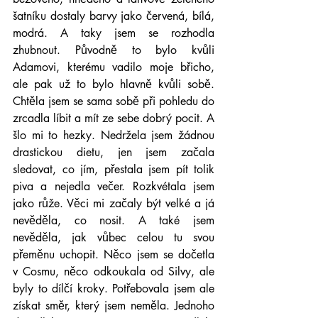
šatníku dostaly barvy jako červená, bílá, 
modrá. A taky jsem se rozhodla 
zhubnout. Původně to bylo kvůli 
Adamovi, kterému vadilo moje břicho, 
ale pak už to bylo hlavně kvůli sobě. 
Chtěla jsem se sama sobě při pohledu do 
zrcadla líbit a mít ze sebe dobrý pocit. A 
šlo mi to hezky. Nedržela jsem žádnou 
drastickou dietu, jen jsem začala 
sledovat, co jím, přestala jsem pít tolik 
piva a nejedla večer. Rozkvétala jsem 
jako růže. Věci mi začaly být velké a já 
nevěděla, co nosit. A také jsem 
nevěděla, jak vůbec celou tu svou 
přeměnu uchopit. Něco jsem se dočetla 
v Cosmu, něco odkoukala od Silvy, ale 
byly to dílčí kroky. Potřebovala jsem ale 
získat směr, který jsem neměla. Jednoho 