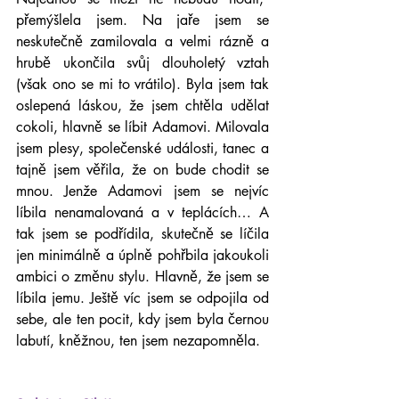
přemýšlela jsem. Na jaře jsem se 
neskutečně zamilovala a velmi rázně a 
hrubě ukončila svůj dlouholetý vztah 
(však ono se mi to vrátilo). Byla jsem tak 
oslepená láskou, že jsem chtěla udělat 
cokoli, hlavně se líbit Adamovi. Milovala 
jsem plesy, společenské události, tanec a 
tajně jsem věřila, že on bude chodit se 
mnou. Jenže Adamovi jsem se nejvíc 
líbila nenamalovaná a v teplácích… A 
tak jsem se podřídila, skutečně se líčila 
jen minimálně a úplně pohřbila jakoukoli 
ambici o změnu stylu. Hlavně, že jsem se 
líbila jemu. Ještě víc jsem se odpojila od 
sebe, ale ten pocit, kdy jsem byla černou 
labutí, kněžnou, ten jsem nezapomněla.