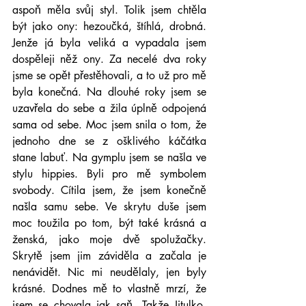
aspoň měla svůj styl. Tolik jsem chtěla 
být jako ony: hezoučká, štíhlá, drobná. 
Jenže já byla veliká a vypadala jsem 
dospěleji něž ony. Za necelé dva roky 
jsme se opět přestěhovali, a to už pro mě 
byla konečná. Na dlouhé roky jsem se 
uzavřela do sebe a žila úplně odpojená 
sama od sebe. Moc jsem snila o tom, že 
jednoho dne se z ošklivého káčátka 
stane labuť. Na gymplu jsem se našla ve 
stylu hippies. Byli pro mě symbolem 
svobody. Cítila jsem, že jsem konečně 
našla samu sebe. Ve skrytu duše jsem 
moc toužila po tom, být také krásná a 
ženská, jako moje dvě spolužačky. 
Skrytě jsem jim záviděla a začala je 
nenávidět. Nic mi neudělaly, jen byly 
krásné. Dodnes mě to vlastně mrzí, že 
jsem se chovala jak saň. Takže Jitulko, 