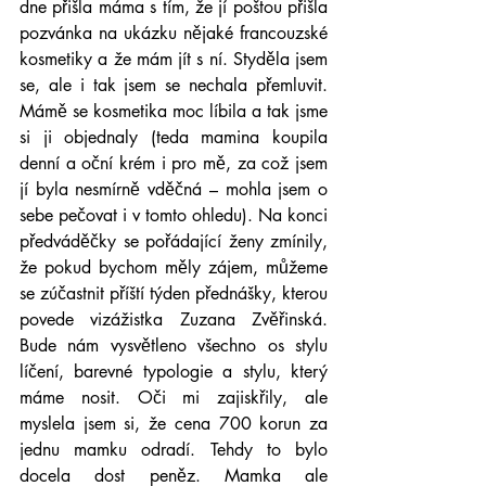
dne přišla máma s tím, že jí poštou přišla 
pozvánka na ukázku nějaké francouzské 
kosmetiky a že mám jít s ní. Styděla jsem 
se, ale i tak jsem se nechala přemluvit. 
Mámě se kosmetika moc líbila a tak jsme 
si ji objednaly (teda mamina koupila 
denní a oční krém i pro mě, za což jsem 
jí byla nesmírně vděčná – mohla jsem o 
sebe pečovat i v tomto ohledu). Na konci 
předváděčky se pořádající ženy zmínily, 
že pokud bychom měly zájem, můžeme 
se zúčastnit příští týden přednášky, kterou 
povede vizážistka Zuzana Zvěřinská. 
Bude nám vysvětleno všechno os stylu 
líčení, barevné typologie a stylu, který 
máme nosit. Oči mi zajiskřily, ale 
myslela jsem si, že cena 700 korun za 
jednu mamku odradí. Tehdy to bylo 
docela dost peněz. Mamka ale 