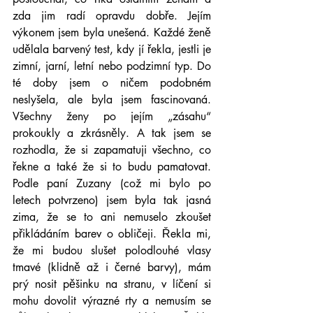
zda jim radí opravdu dobře. Jejím 
výkonem jsem byla unešená. Každé ženě 
udělala barvený test, kdy jí řekla, jestli je 
zimní, jarní, letní nebo podzimní typ. Do 
té doby jsem o ničem podobném 
neslyšela, ale byla jsem fascinovaná. 
Všechny ženy po jejím „zásahu“ 
prokoukly a zkrásněly. A tak jsem se 
rozhodla, že si zapamatuji všechno, co 
řekne a také že si to budu pamatovat. 
Podle paní Zuzany (což mi bylo po 
letech potvrzeno) jsem byla tak jasná 
zima, že se to ani nemuselo zkoušet 
přikládáním barev o obličeji. Řekla mi, 
že mi budou slušet polodlouhé vlasy 
tmavé (klidně až i černé barvy), mám 
prý nosit pěšinku na stranu, v líčení si 
mohu dovolit výrazné rty a nemusím se 