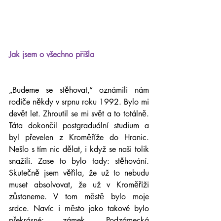
Jak jsem o všechno přišla
„Budeme se stěhovat,“ oznámili nám 
rodiče někdy v srpnu roku 1992. Bylo mi 
devět let. Zhroutil se mi svět a to totálně. 
Táta dokončil postgraduální studium a 
byl převelen z Kroměříže do Hranic. 
Nešlo s tím nic dělat, i když se naši tolik 
snažili. Zase to bylo tady: stěhování. 
Skutečně jsem věřila, že už to nebudu 
muset absolvovat, že už v Kroměříži 
zůstaneme. V tom městě bylo moje 
srdce. Navíc i město jako takové bylo 
překrásné: zámek, Podzámecká 