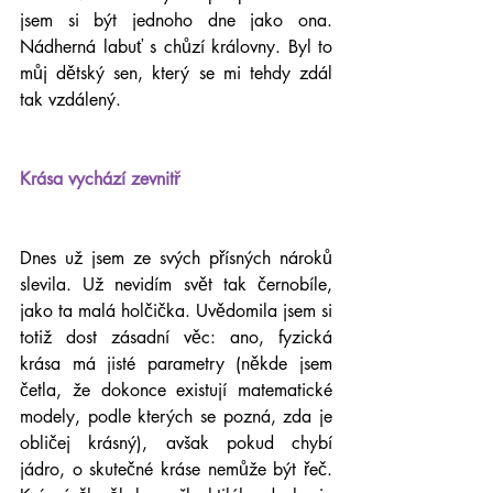
jsem si být jednoho dne jako ona. 
Nádherná labuť s chůzí královny. Byl to 
můj dětský sen, který se mi tehdy zdál 
tak vzdálený.
Krása vychází zevnitř
Dnes už jsem ze svých přísných nároků 
slevila. Už nevidím svět tak černobíle, 
jako ta malá holčička. Uvědomila jsem si 
totiž dost zásadní věc: ano, fyzická 
krása má jisté parametry (někde jsem 
četla, že dokonce existují matematické 
modely, podle kterých se pozná, zda je 
obličej krásný), avšak pokud chybí 
jádro, o skutečné kráse nemůže být řeč. 