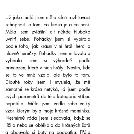
Už jako malá jsem měla silné rozlišovací 
schopnosti o tom, co krása je a co není. 
Měla jsem zvláštní cit někde hluboko 
uvnitř sebe. Pohádky jsem si vybírala 
podle toho, jak krásní v ní hráli herci a 
hlavně herečky. Pohádky jsem milovala a 
vybírala jsem si výhradně podle 
princezen, které v nich hrály. Nevím, kde 
se to ve mně vzalo, ale bylo to tam. 
Dlouhé roky jsem i myslela, že mě 
samotné se krása netýká, já jsem podle 
svých parametrů do této kategorie vůbec 
nepatřila. Měla jsem vedle sebe velký 
vzor, kterým byla moje krásná maminka. 
Nesmírně ráda jsem sledovala, když se 
líčila nebo se oblékala do krásných šatů 
a obouvala si boty na podpatku. Přála 