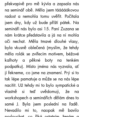
překvapivě pro mě kývla a zapsala nás 
na seminář obě. Měla jsem tááááákovou 
radost a nemohla tomu uvěřit. Počítala 
jsem dny, kdy už bude příští pátek. Na 
semináři nás bylo asi 15. Paní Zuzana se 
nám krátce představila a já na ní mohla 
oči nechat. Měla tmavé dlouhé vlasy, 
byla vkusně oblečená (myslím, že tehdy 
měla rolák se zvířecím motivem, béžové 
kalhoty a pěkné boty na tenkém 
podpatku). Místo jména nás vyzvala, ať 
jí řekneme, co jsme na znamení. Prý si to 
tak lépe pamatuje a může se na nás lépe 
nacítit. Už tehdy mi to bylo sympatické a 
vlastně si teď uvědomuji, že na 
workshopech a seminářích dělám dnes to 
samé J. Byla jsem poslední na řadě. 
Nevadilo mi to, naopak mě bavilo 
poslouchat, co říká ostatním ženám a 