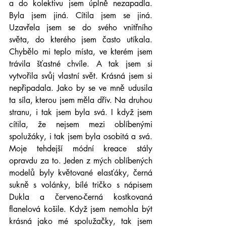
a do kolektivu jsem úplně nezapadla. 
Byla jsem jiná. Cítila jsem se jiná. 
Uzavřela jsem se do svého vnitřního 
světa, do kterého jsem často utíkala. 
Chybělo mi teplo místa, ve kterém jsem 
trávila šťastné chvíle. A tak jsem si 
vytvořila svůj vlastní svět. Krásná jsem si 
nepřipadala. Jako by se ve mně udusila 
ta síla, kterou jsem měla dřív. Na druhou 
stranu, i tak jsem byla svá. I když jsem 
cítila, že nejsem mezi oblíbenými 
spolužáky, i tak jsem byla osobitá a svá. 
Moje tehdejší módní kreace stály 
opravdu za to. Jeden z mých oblíbených 
modelů byly květované elasťáky, černá 
sukně s volánky, bílé tričko s nápisem 
Dukla a červeno-černá kostkovaná 
flanelová košile. Když jsem nemohla být 
krásná jako mé spolužačky, tak jsem 