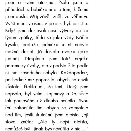
jsem o svém ateismu. Psala jsem o 
příhodách s babičkami a o tom, k čemu 
jsem došla. Můj závěr zněl, že věřím ve 
Vyšší moc, v osud, v jakousi hybnou sílu. 
Když jsme dostávali naše výtvory asi za 
týden zpátky, třída se jako vždy tvářila 
kysele, protože jedničku u ní nebylo 
možné dostat. Já dostala dvojku (jako 
jediná). Nesplnila jsem totiž nějaké 
parametry úvahy, ale v podstatě to podle 
ní nic zásadního nebylo. Každopádně, 
po hodině mě poprosila, abych na chvíli 
zůstala. Řekla mi, že text, který jsem 
napsala, byl velmi zajímavý a že něco 
tak poutavého už dlouho nečetla. Svou 
řeč zakončila tím, abych se zamyslela 
nad tím, jestli skutečně jsem ateista. Její 
slova zněla: „Ale ty nejsi ateista, 
nemůžeš být, jinak bys nevěřila v nic….“ 