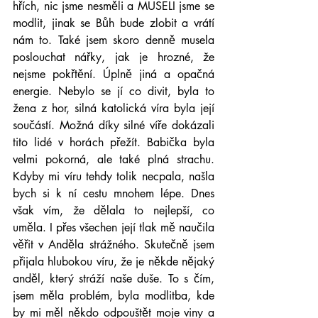
hřích, nic jsme nesměli a MUSELI jsme se 
modlit, jinak se Bůh bude zlobit a vrátí 
nám to. Také jsem skoro denně musela 
poslouchat nářky, jak je hrozné, že 
nejsme pokřtění. Úplně jiná a opačná 
energie. Nebylo se jí co divit, byla to 
žena z hor, silná katolická víra byla její 
součástí. Možná díky silné víře dokázali 
tito lidé v horách přežít. Babička byla 
velmi pokorná, ale také plná strachu. 
Kdyby mi víru tehdy tolik necpala, našla 
bych si k ní cestu mnohem lépe. Dnes 
však vím, že dělala to nejlepší, co 
uměla. I přes všechen její tlak mě naučila 
věřit v Anděla strážného. Skutečně jsem 
přijala hlubokou víru, že je někde nějaký 
anděl, který stráží naše duše. To s čím, 
jsem měla problém, byla modlitba, kde 
by mi měl někdo odpouštět moje viny a 