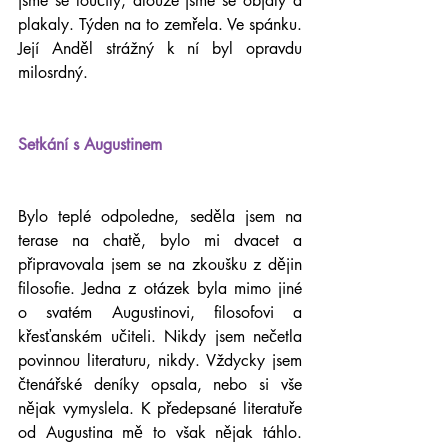
jsme se loučily, dlouze jsme se objaly a 
plakaly. Týden na to zemřela. Ve spánku. 
Její Anděl strážný k ní byl opravdu 
milosrdný.
Setkání s Augustinem
Bylo teplé odpoledne, seděla jsem na 
terase na chatě, bylo mi dvacet a 
připravovala jsem se na zkoušku z dějin 
filosofie. Jedna z otázek byla mimo jiné 
o svatém Augustinovi, filosofovi a 
křesťanském učiteli. Nikdy jsem nečetla 
povinnou literaturu, nikdy. Vždycky jsem 
čtenářské deníky opsala, nebo si vše 
nějak vymyslela. K předepsané literatuře 
od Augustina mě to však nějak táhlo. 