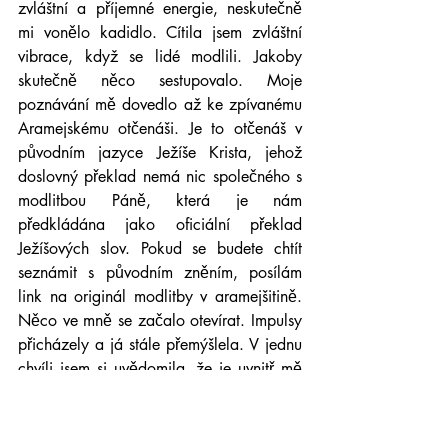
zvláštní a příjemné energie, neskutečně 
mi vonělo kadidlo. Cítila jsem zvláštní 
vibrace, když se lidé modlili. Jakoby 
skutečně něco sestupovalo. Moje 
poznávání mě dovedlo až ke zpívanému 
Aramejskému otčenáši. Je to otčenáš v 
původním jazyce Ježíše Krista, jehož 
doslovný překlad nemá nic společného s 
modlitbou Páně, která je nám 
předkládána jako oficiální překlad 
Ježíšových slov. Pokud se budete chtít 
seznámit s původním zněním, posílám 
link na originál modlitby v aramejšitině. 
Něco ve mně se začalo otevírat. Impulsy 
přicházely a já stále přemýšlela. V jednu 
chvíli jsem si uvědomila, že je uvnitř mě 
neskutečný skeptik, který popírá něco, 
co nemohu vidět očima, a nevěří ničemu, 
na co si nemohu sáhnout. Bylo to v 