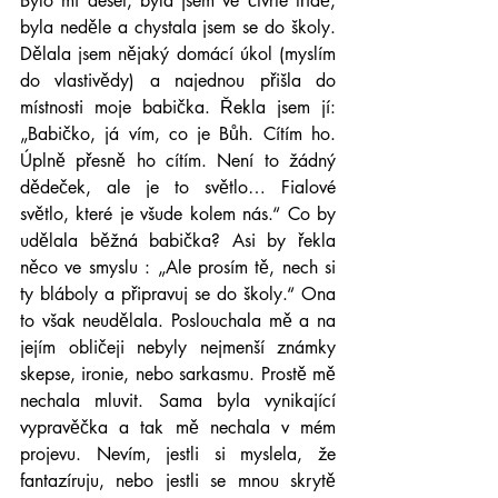
Bylo mi deset, byla jsem ve čtvrté třídě, 
byla neděle a chystala jsem se do školy. 
Dělala jsem nějaký domácí úkol (myslím 
do vlastivědy) a najednou přišla do 
místnosti moje babička. Řekla jsem jí: 
„Babičko, já vím, co je Bůh. Cítím ho. 
Úplně přesně ho cítím. Není to žádný 
dědeček, ale je to světlo… Fialové 
světlo, které je všude kolem nás.“ Co by 
udělala běžná babička? Asi by řekla 
něco ve smyslu : „Ale prosím tě, nech si 
ty bláboly a připravuj se do školy.“ Ona 
to však neudělala. Poslouchala mě a na 
jejím obličeji nebyly nejmenší známky 
skepse, ironie, nebo sarkasmu. Prostě mě 
nechala mluvit. Sama byla vynikající 
vypravěčka a tak mě nechala v mém 
projevu. Nevím, jestli si myslela, že 
fantazíruju, nebo jestli se mnou skrytě 