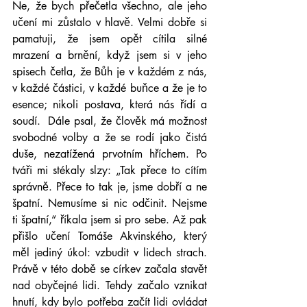
Ne, že bych přečetla všechno, ale jeho 
učení mi zůstalo v hlavě. Velmi dobře si 
pamatuji, že jsem opět cítila silné 
mrazení a brnění, když jsem si v jeho 
spisech četla, že Bůh je v každém z nás, 
v každé částici, v každé buňce a že je to 
esence; nikoli postava, která nás řídí a 
soudí.  Dále psal, že člověk má možnost 
svobodné volby a že se rodí jako čistá 
duše, nezatížená prvotním hříchem. Po 
tváři mi stékaly slzy: „Tak přece to cítím 
správně. Přece to tak je, jsme dobří a ne 
špatní. Nemusíme si nic odčinit. Nejsme 
ti špatní,“ říkala jsem si pro sebe. Až pak 
přišlo učení Tomáše Akvinského, který 
měl jediný úkol: vzbudit v lidech strach. 
Právě v této době se církev začala stavět 
nad obyčejné lidi. Tehdy začalo vznikat 
hnutí, kdy bylo potřeba začít lidi ovládat 