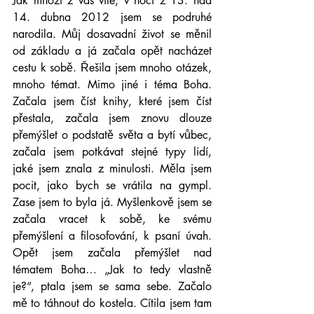
Jak mnozí z vás víte, v noci z 13. nad 
14. dubna 2012 jsem se podruhé 
narodila. Můj dosavadní život se měnil 
od základu a já začala opět nacházet 
cestu k sobě. Řešila jsem mnoho otázek, 
mnoho témat. Mimo jiné i téma Boha. 
Začala jsem číst knihy, které jsem číst 
přestala, začala jsem znovu dlouze 
přemýšlet o podstatě světa a bytí vůbec, 
začala jsem potkávat stejné typy lidí, 
jaké jsem znala z minulosti. Měla jsem 
pocit, jako bych se vrátila na gympl. 
Zase jsem to byla já. Myšlenkově jsem se 
začala vracet k sobě, ke svému 
přemýšlení a filosofování, k psaní úvah. 
Opět jsem začala přemýšlet nad 
tématem Boha… „Jak to tedy vlastně 
je?“, ptala jsem se sama sebe. Začalo 
mě to táhnout do kostela. Cítila jsem tam 