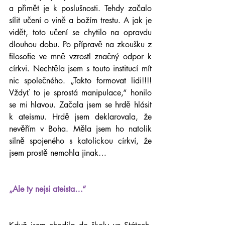
a přimět je k poslušnosti. Tehdy začalo 
sílit učení o vině a božím trestu. A jak je 
vidět, toto učení se chytilo na opravdu 
dlouhou dobu. Po přípravě na zkoušku z 
filosofie ve mně vzrostl značný odpor k 
církvi. Nechtěla jsem s touto institucí mít 
nic společného. „Takto formovat lidi!!!! 
Vždyť to je sprostá manipulace,“ honilo 
se mi hlavou. Začala jsem se hrdě hlásit 
k ateismu. Hrdě jsem deklarovala, že 
nevěřím v Boha. Měla jsem ho natolik 
silně spojeného s katolickou církví, že 
jsem prostě nemohla jinak…
„Ale ty nejsi ateista…“