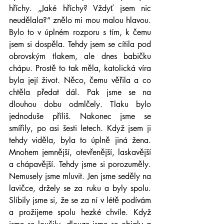
hříchy. „Jaké hříchy? Vždyť jsem nic 
neudělala?“ znělo mi mou malou hlavou. 
Bylo to v úplném rozporu s tím, k čemu 
jsem si dospěla. Tehdy jsem se cítila pod 
obrovským tlakem, ale dnes babičku 
chápu. Prostě to tak měla, katolická víra 
byla její život. Něco, čemu věřila a co 
chtěla předat dál. Pak jsme se na 
dlouhou dobu odmlčely. Tlaku bylo 
jednoduše příliš. Nakonec jsme se 
smířily, po asi šesti letech. Když jsem ji 
tehdy viděla, byla to úplně jiná žena. 
Mnohem jemnější, otevřenější, laskavější 
a chápavější. Tehdy jsme si porozuměly. 
Nemusely jsme mluvit. Jen jsme seděly na 
lavičce, držely se za ruku a byly spolu. 
Slíbily jsme si, že se za ní v létě podívám 
a prožijeme spolu hezké chvíle. Když 