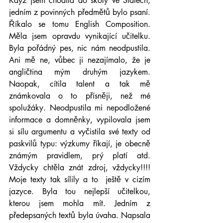
Když jsem chodila do školy ve Státech, 
jedním z povinných předmětů bylo psaní. 
Říkalo se tomu English Composition. 
Měla jsem opravdu vynikající učitelku. 
Byla pořádný pes, nic nám neodpustila. 
Ani mě ne, vůbec ji nezajímalo, že je 
angličtina mým druhým jazykem. 
Naopak, cítila talent a tak mě 
známkovala o to přísněji, než mé 
spolužáky. Neodpustila mi nepodložené 
informace a domněnky, vypilovala jsem 
si sílu argumentu a vyčistila své texty od 
paskvilů typu: výzkumy říkají, je obecně 
známým pravidlem, prý platí atd. 
Vždycky chtěla znát zdroj, vždycky!!!! 
Moje texty tak sílily a to  ještě v cizím 
jazyce. Byla tou nejlepší učitelkou, 
kterou jsem mohla mít. Jedním z 
předepsaných textů byla úvaha. Napsala 