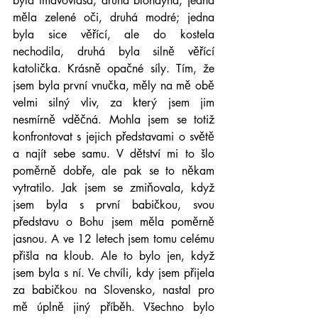
byla tmavovlasá, druhá blondýna; jedna 
měla zelené oči, druhá modré; jedna 
byla sice věřící, ale do kostela 
nechodila, druhá byla silně věřící 
katolička. Krásně opačné síly. Tím, že 
jsem byla první vnučka, měly na mě obě 
velmi silný vliv, za který jsem jim 
nesmírně vděčná. Mohla jsem se totiž 
konfrontovat s jejich představami o světě 
a najít sebe samu. V dětství mi to šlo 
poměrně dobře, ale pak se to někam 
vytratilo. Jak jsem se zmiňovala, když 
jsem byla s první babičkou, svou 
představu o Bohu jsem měla poměrně 
jasnou. A ve 12 letech jsem tomu celému 
přišla na kloub. Ale to bylo jen, když 
jsem byla s ní. Ve chvíli, kdy jsem přijela 
za babičkou na Slovensko, nastal pro 
mě úplně jiný příběh. Všechno bylo 