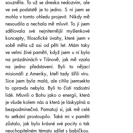
souzněla. To už se dneska nedozvím, ale 
ve své podstatě je to jedno. S ní jsem se 
mohla v tomto ohledu projevit. Nikdy mě 
nesoudila a nechala mě mluvit. To jí jsem 
sdělovala své nejniternější myšlenkové 
koncepty, filosofické úvahy, které jsem v 
sobě měla už asi od pěti let. Mám taky 
ve velmi živé paměti, když jsem u ní byla 
na prázdninách v Tišnově, jak mě vzala 
na jedno představení. Byli to nějací 
misionáři z Ameriky, kteří tady šířili víru. 
Sice jsem byla malá, ale cítila jsemsekta 
to opravdu nebyla. Byli to čistí radostní 
lidé. Mluvili o Bohu jako o energii, která 
je všude kolem nás a která je láskyplná a 
bezpodmínečná. Pamatuji si, jak mě celé 
to setkání prostoupilo. Také mi v paměti 
zůstalo, jak bylo krásné své pocity o tak 
neuchopitelném tématu sdílet s babičkou. 