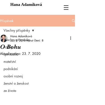
Hana Adamíková
Příspěvek
Všechny příspěvky
Hana Adamíková
Všechny příspěvky
22. 8. 2016
Minut čtení: 8
O Bohu
vztahy
Aktualizováno:
23. 7. 2020
spiritualita
mateřství
podnikání
osobní rozvoj
ženství a ženskost
ze života